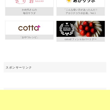
かめ代さんの
「こんな使い方があったんだ！
毎日サラダ
アカリナコラボ企画」Vol.1
「おやつレシピ」
cottaオフィシャルパートナー