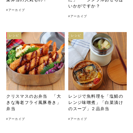
いかがですか？
#
アーカイブ
#
アーカイブ
レシピ
レシピ
クリスマスのお弁当 「大
レンジで魚料理を「塩鯖の
きな海老フライ風豚巻き」
レンジ味噌煮」「白菜漬け
弁当
のスープ」２品弁当
#
アーカイブ
#
アーカイブ