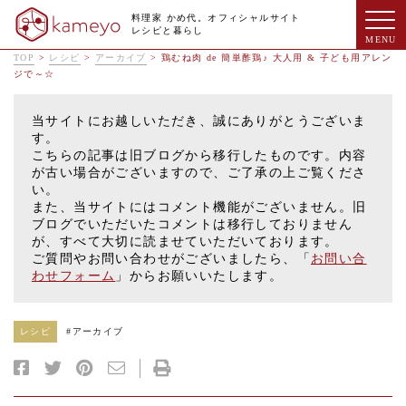
料理家 かめ代。オフィシャルサイト
レシピと暮らし
TOP
>
レシピ
>
アーカイブ
>
鶏むね肉 de 簡単酢鶏♪ 大人用 & 子ども用アレン
ジで～☆
当サイトにお越しいただき、誠にありがとうございま
す。
こちらの記事は旧ブログから移行したものです。内容
が古い場合がございますので、ご了承の上ご覧くださ
い。
また、当サイトにはコメント機能がございません。旧
ブログでいただいたコメントは移行しておりません
が、すべて大切に読ませていただいております。
ご質問やお問い合わせがございましたら、「
お問い合
わせフォーム
」からお願いいたします。
レシピ
#
アーカイブ