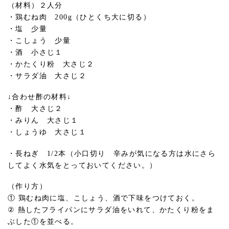
（材料）２人分
・鶏むね肉 200g（ひとくち大に切る）
・塩 少量
・こしょう 少量
・酒 小さじ１
・かたくり粉 大さじ２
・サラダ油 大さじ２
↓合わせ酢の材料↓
・酢 大さじ２
・みりん 大さじ１
・しょうゆ 大さじ１
・長ねぎ 1/2本（小口切り 辛みが気になる方は水にさら
してよく水気をとっておいてください。）
（作り方）
① 鶏むね肉に塩、こしょう、酒で下味をつけておく。
② 熱したフライパンにサラダ油をいれて、かたくり粉をま
ぶした①を並べる。