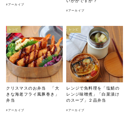
いかがですか？
#
アーカイブ
#
アーカイブ
レシピ
レシピ
クリスマスのお弁当 「大
レンジで魚料理を「塩鯖の
きな海老フライ風豚巻き」
レンジ味噌煮」「白菜漬け
弁当
のスープ」２品弁当
#
アーカイブ
#
アーカイブ