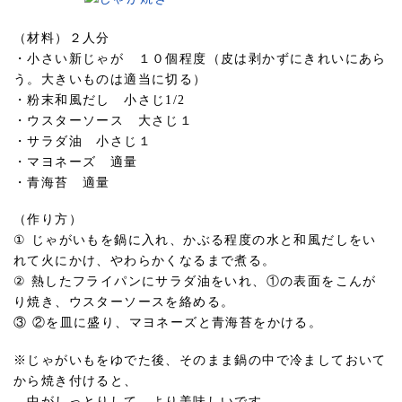
（材料）２人分
・小さい新じゃが １０個程度（皮は剥かずにきれいにあら
う。大きいものは適当に切る）
・粉末和風だし 小さじ1/2
・ウスターソース 大さじ１
・サラダ油 小さじ１
・マヨネーズ 適量
・青海苔 適量
（作り方）
① じゃがいもを鍋に入れ、かぶる程度の水と和風だしをい
れて火にかけ、やわらかくなるまで煮る。
② 熱したフライパンにサラダ油をいれ、①の表面をこんが
り焼き、ウスターソースを絡める。
③ ②を皿に盛り、マヨネーズと青海苔をかける。
※じゃがいもをゆでた後、そのまま鍋の中で冷ましておいて
から焼き付けると、
中がしっとりして、より美味しいです。