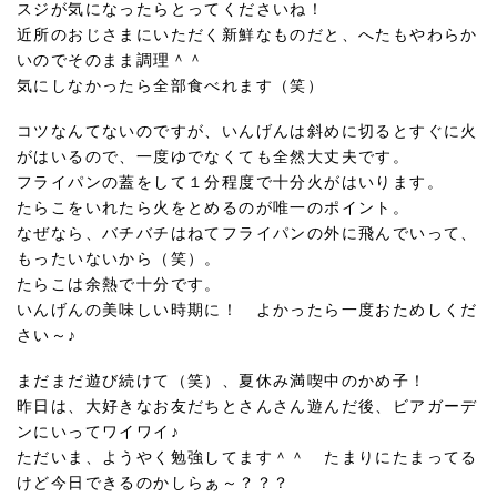
スジが気になったらとってくださいね！
近所のおじさまにいただく新鮮なものだと、へたもやわらか
いのでそのまま調理＾＾
気にしなかったら全部食べれます（笑）
コツなんてないのですが、いんげんは斜めに切るとすぐに火
がはいるので、一度ゆでなくても全然大丈夫です。
フライパンの蓋をして１分程度で十分火がはいります。
たらこをいれたら火をとめるのが唯一のポイント。
なぜなら、バチバチはねてフライパンの外に飛んでいって、
もったいないから（笑）。
たらこは余熱で十分です。
いんげんの美味しい時期に！ よかったら一度おためしくだ
さい～♪
まだまだ遊び続けて（笑）、夏休み満喫中のかめ子！
昨日は、大好きなお友だちとさんさん遊んだ後、ビアガーデ
ンにいってワイワイ♪
ただいま、ようやく勉強してます＾＾ たまりにたまってる
けど今日できるのかしらぁ～？？？