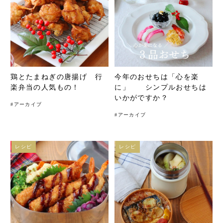
鶏とたまねぎの唐揚げ 行
今年のおせちは「心を楽
楽弁当の人気もの！
に」 シンプルおせちは
いかがですか？
#
アーカイブ
#
アーカイブ
レシピ
レシピ