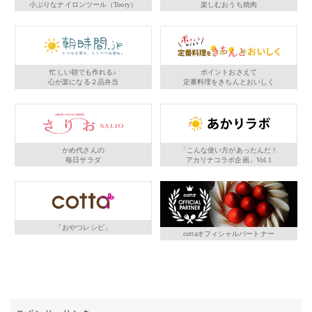
小ぶりなナイロンツール（Toory）
楽しむおうち焼肉
忙しい朝でも作れる♪
ポイントおさえて
心が楽になる２品弁当
定番料理をきちんとおいしく
かめ代さんの
「こんな使い方があったんだ！
毎日サラダ
アカリナコラボ企画」Vol.1
「おやつレシピ」
cottaオフィシャルパートナー