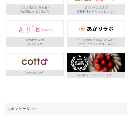
忙しい朝でも作れる♪
ポイントおさえて
心が楽になる２品弁当
定番料理をきちんとおいしく
かめ代さんの
「こんな使い方があったんだ！
毎日サラダ
アカリナコラボ企画」Vol.1
「おやつレシピ」
cottaオフィシャルパートナー