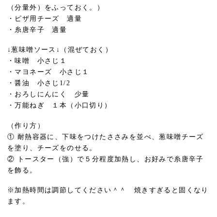
（分量外）をふっておく。）
・ピザ用チーズ 適量
・糸唐辛子 適量
↓葱味噌ソース↓（混ぜておく）
・味噌 小さじ１
・マヨネーズ 小さじ１
・醤油 小さじ1/2
・おろしにんにく 少量
・万能ねぎ １本（小口切り）
（作り方）
① 耐熱容器に、下味をつけたささみを並べ、葱味噌チーズ
を塗り、チーズをのせる。
② トースター（強）で５分程度加熱し、お好みで糸唐辛子
を飾る。
※加熱時間は調節してください＾＾ 焼きすぎると固くなり
ます。