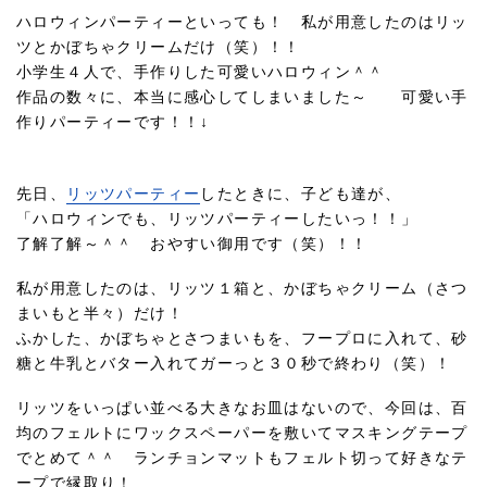
ハロウィンパーティーといっても！ 私が用意したのはリッ
ツとかぼちゃクリームだけ（笑）！！
小学生４人で、手作りした可愛いハロウィン＾＾
作品の数々に、本当に感心してしまいました～ 可愛い手
作りパーティーです！！↓
先日、
リッツパーティー
したときに、子ども達が、
「ハロウィンでも、リッツパーティーしたいっ！！」
了解了解～＾＾ おやすい御用です（笑）！！
私が用意したのは、リッツ１箱と、かぼちゃクリーム（さつ
まいもと半々）だけ！
ふかした、かぼちゃとさつまいもを、フープロに入れて、砂
糖と牛乳とバター入れてガーっと３０秒で終わり（笑）！
リッツをいっぱい並べる大きなお皿はないので、今回は、百
均のフェルトにワックスペーパーを敷いてマスキングテープ
でとめて＾＾ ランチョンマットもフェルト切って好きなテ
ープで縁取り！