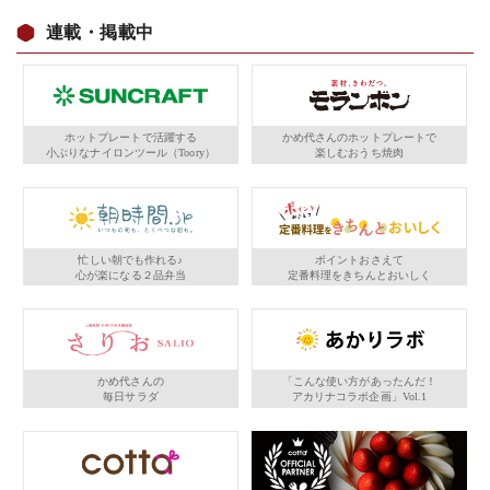
連載・掲載中
ホットプレートで活躍する
かめ代さんのホットプレートで
小ぶりなナイロンツール（Toory）
楽しむおうち焼肉
忙しい朝でも作れる♪
ポイントおさえて
心が楽になる２品弁当
定番料理をきちんとおいしく
かめ代さんの
「こんな使い方があったんだ！
毎日サラダ
アカリナコラボ企画」Vol.1