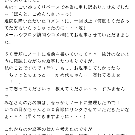
いておりました。
ものすごいゆっくりペースで本当に申し訳ありませんでした
～（ほんと、ごめんなさい～っ）
退院以降いただいたコメントに、一回以上（何度もくださっ
てた方もいらっしゃったのに・・・泣）
メールやブログ訪問やコメ欄にてお返事させていただきまし
た。
５０音順にノートに名前を書いていって＾＾ 抜けのないよ
うに確認しながらお返事したつもりですが、
私のことですので（汗）、もし、お返事してなかったら
「ちょっとちょっと～ かめ代ちゃん～ 忘れてるよぉ
～！！」
って怒ってくださいっ 教えてください～っ すみません
っ
みなさんのお名前は、せっかくノートに整理したので！
いつの日かちゃんと５０音順にリンクさせていただきたいな
ぁ～＾＾（早くできますように・・・）
これからのお返事の仕方を考えたのですが・・・