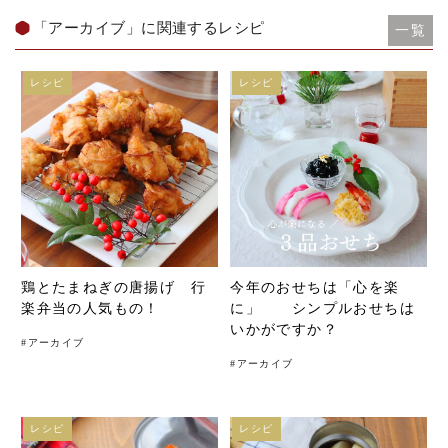
「アーカイブ」に関連するレシピ
一覧
レシピ
レシピ
鶏とたまねぎの唐揚げ 行
今年のおせちは「心を楽
楽弁当の人気もの！
に」 シンプルおせちは
いかがですか？
#
アーカイブ
#
アーカイブ
レシピ
レシピ