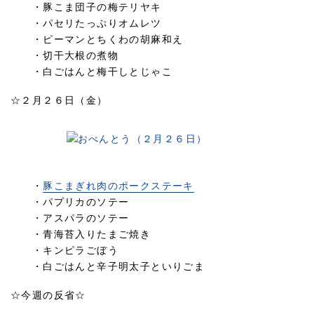
・豚こま団子の梅テリヤキ
・パセリたっぷりオムレツ
・ピーマンとちくわの胡麻和え
・切干大根の煮物
・白ごはんと梅干しとじゃこ
☆２月２６日（金）
・
豚こまぎれ肉のポークステーキ
・パプリカのソテー
・アスパラのソテー
・青海苔入りたまご焼き
・キンピラごぼう
・白ごはんと辛子明太子といりごま
☆今週の反省☆