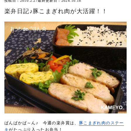
投稿日：2010.2.27
最終更新日：2024.10.18
楽弁日記♪豚こまぎれ肉が大活躍！！
ぱんぱかぱ～ん♪ 今週の楽弁賞は、
豚こまぎれ肉のステー
キ
がたっぷり入ったお弁当！