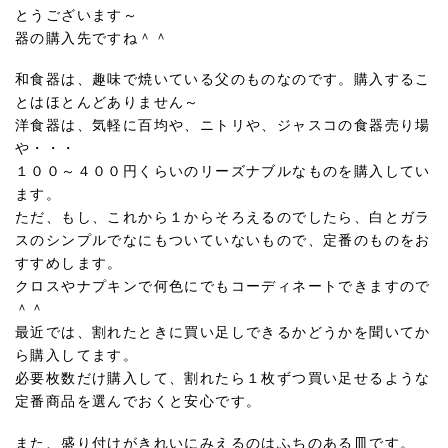
とうございます～
器の購入先ですね＾＾
和食器は、趣味で焼いている父のものなのです。購入するこ
とはほとんどありません～
洋食器は、気軽に百均や、ニトリや、ジャスコの食器売り場
や・・・
１００～４００円くらいのリーズナブルなものを購入してい
ます。
ただ、もし、これから１からそろえるのでしたら、白とガラ
スのシンプルでなにもついていないもので、定番のものをお
すすめします。
クロスやナプキンで何色にでもコーディネートできますので
＾＾
最近では、割れたときに買い足しできるかどうかを聞いてか
ら購入してます。
必要枚数だけ購入して、割れたら１枚ずつ買い足せるような
定番商品を選んでおくと安心です。
また、盛り付けがきれいにみえるのはふちのある皿です。