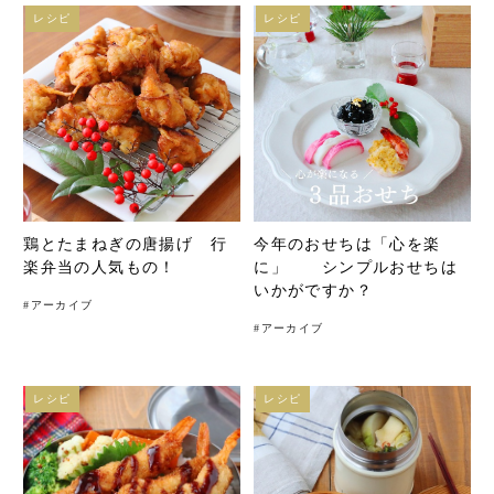
レシピ
レシピ
鶏とたまねぎの唐揚げ 行
今年のおせちは「心を楽
楽弁当の人気もの！
に」 シンプルおせちは
いかがですか？
#
アーカイブ
#
アーカイブ
レシピ
レシピ