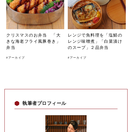
クリスマスのお弁当 「大
レンジで魚料理を「塩鯖の
きな海老フライ風豚巻き」
レンジ味噌煮」「白菜漬け
弁当
のスープ」２品弁当
#
アーカイブ
#
アーカイブ
執筆者プロフィール