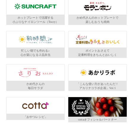
ホットプレートで活躍する
かめ代さんのホットプレートで
小ぶりなナイロンツール（Toory）
楽しむおうち焼肉
忙しい朝でも作れる♪
ポイントおさえて
心が楽になる２品弁当
定番料理をきちんとおいしく
かめ代さんの
「こんな使い方があったんだ！
毎日サラダ
アカリナコラボ企画」Vol.1
「おやつレシピ」
cottaオフィシャルパートナー