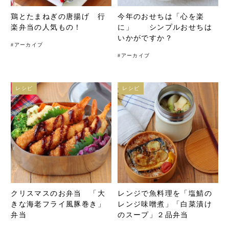
鶏とたまねぎの唐揚げ 行
今年のおせちは「心を楽
楽弁当の人気もの！
に」 シンプルおせちは
いかがですか？
#
アーカイブ
#
アーカイブ
レシピ
レシピ
クリスマスのお弁当 「大
レンジで魚料理を「塩鯖の
きな海老フライ風豚巻き」
レンジ味噌煮」「白菜漬け
弁当
のスープ」２品弁当