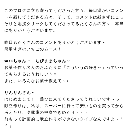
このブログに立ち寄ってくださった方々、毎日温かいコメン
トを残してくださる方々、そして、コメントは残さずにこっ
そりと応援クリックしてくださってるたくさんの方々、本当
にありがとうございます。
昨日もたくさんのコメントありがとうございます～
簡単すぎのいちごのムース！
soraちゃん～ ちびままちゃん～
お菓子作り名人のおふたりに「こういうの好き～」っていっ
てもらえるとうれしい＾＾
また、いろんなお菓子教えて～♪
りんりんさん～
はじめまして！ 遊びに来てくださってうれしいです～っ
献立作りは、私は、スーパーに行って安いものを買ってから
考えたり、冷蔵庫の中身できめたり・・・
前もって計画的に献立作りができないタイプなんですよ～＾
＾；