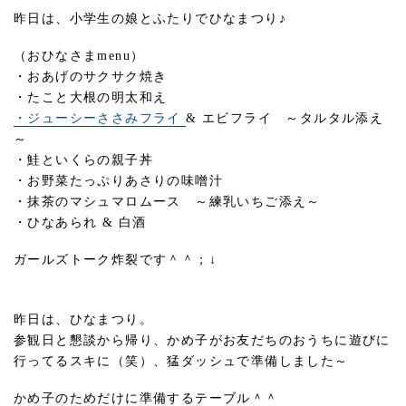
昨日は、小学生の娘とふたりでひなまつり♪
（おひなさまmenu）
・おあげのサクサク焼き
・たこと大根の明太和え
・ジューシーささみフライ
& エビフライ ～タルタル添え
～
・鮭といくらの親子丼
・お野菜たっぷりあさりの味噌汁
・抹茶のマシュマロムース ～練乳いちご添え～
・ひなあられ & 白酒
ガールズトーク炸裂です＾＾；↓
昨日は、ひなまつり。
参観日と懇談から帰り、かめ子がお友だちのおうちに遊びに
行ってるスキに（笑）、猛ダッシュで準備しました～
かめ子のためだけに準備するテーブル＾＾