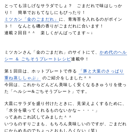
とっても涼しげなサラダでしょ？ ごまだれで味はしっか
り！ 簡単でおもてなしにもぴったり！
ミツカン「金のごまだれ」
に、青海苔を入れるのがポイン
ト！ なんとも磯の香りがごまだれに合います！
連載２回目＾＾ 楽しくがんばってます～↓
ミツカンさん「金のごまだれ」のサイトにて、
かめ代のヘル
シー ＆ ごちそうプレートレシピ
連載中！
第１回目は、ホットプレートで作る
「豚と大葉のさっぱり
重ね蒸ししゃぶ」
のご紹介をしました＾＾
今回は、これからどんどん美味しく安くなるきゅうりを使っ
た「ヘルシー&ごちそうプレート」です。
大皿にサラダを盛り付けたときに、見栄えよくするために、
「水分を吸ってくれるものないかな～・・・」
ってあれこれ試してみました＾＾
いつものすりごまも、もちろん美味しいのですが、ごまだれ
にからめるのでちょっとおもしろくない（笑）