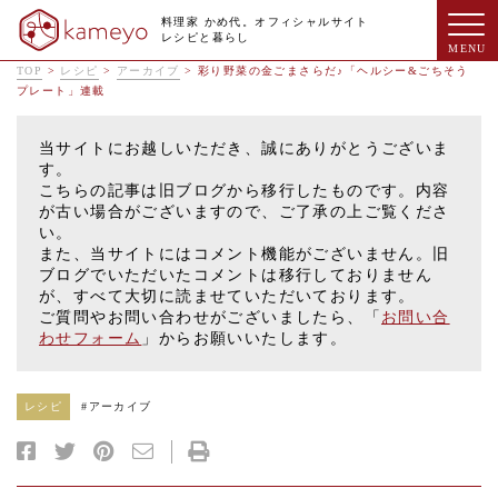
料理家 かめ代。オフィシャルサイト
レシピと暮らし
TOP
>
レシピ
>
アーカイブ
>
彩り野菜の金ごまさらだ♪「ヘルシー&ごちそう
プレート」連載
当サイトにお越しいただき、誠にありがとうございま
す。
こちらの記事は旧ブログから移行したものです。内容
が古い場合がございますので、ご了承の上ご覧くださ
い。
また、当サイトにはコメント機能がございません。旧
ブログでいただいたコメントは移行しておりません
が、すべて大切に読ませていただいております。
ご質問やお問い合わせがございましたら、「
お問い合
わせフォーム
」からお願いいたします。
レシピ
#
アーカイブ