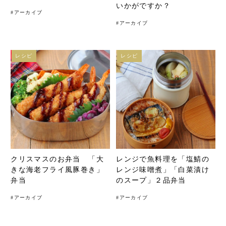
いかがですか？
#
アーカイブ
#
アーカイブ
レシピ
レシピ
クリスマスのお弁当 「大
レンジで魚料理を「塩鯖の
きな海老フライ風豚巻き」
レンジ味噌煮」「白菜漬け
弁当
のスープ」２品弁当
#
アーカイブ
#
アーカイブ