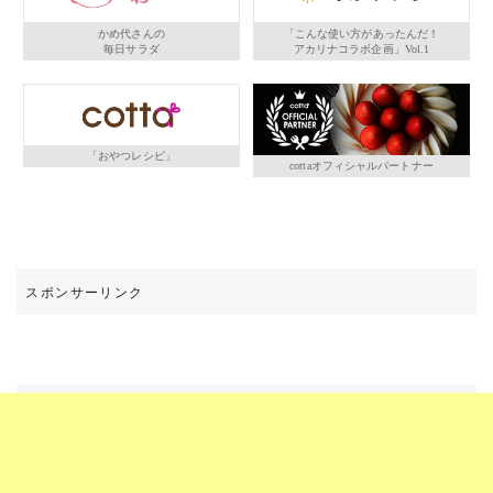
かめ代さんの
「こんな使い方があったんだ！
毎日サラダ
アカリナコラボ企画」Vol.1
「おやつレシピ」
cottaオフィシャルパートナー