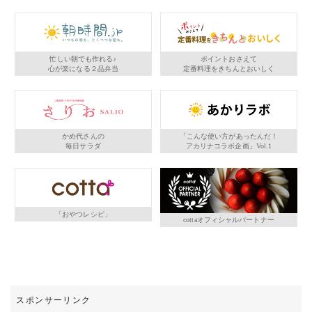
忙しい朝でも作れる♪
ポイントおさえて
心が楽になる２品弁当
定番料理をきちんとおいしく
かめ代さんの
「こんな使い方があったんだ！
毎日サラダ
アカリナコラボ企画」Vol.1
「おやつレシピ」
cottaオフィシャルパートナー