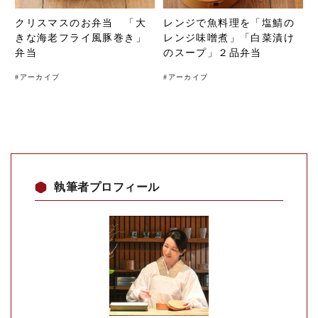
クリスマスのお弁当 「大
レンジで魚料理を「塩鯖の
きな海老フライ風豚巻き」
レンジ味噌煮」「白菜漬け
弁当
のスープ」２品弁当
#
アーカイブ
#
アーカイブ
執筆者プロフィール