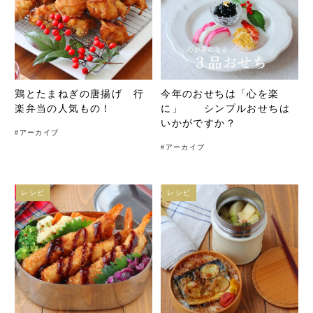
鶏とたまねぎの唐揚げ 行
今年のおせちは「心を楽
楽弁当の人気もの！
に」 シンプルおせちは
いかがですか？
#
アーカイブ
#
アーカイブ
レシピ
レシピ