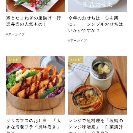
鶏とたまねぎの唐揚げ 行
今年のおせちは「心を楽
楽弁当の人気もの！
に」 シンプルおせちは
いかがですか？
#
アーカイブ
#
アーカイブ
レシピ
レシピ
クリスマスのお弁当 「大
レンジで魚料理を「塩鯖の
きな海老フライ風豚巻き」
レンジ味噌煮」「白菜漬け