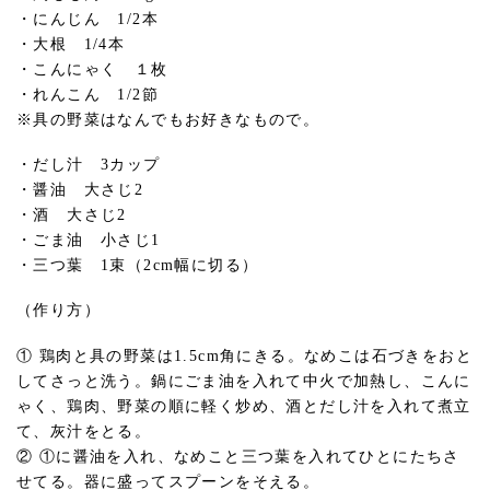
・にんじん 1/2本
・大根 1/4本
・こんにゃく １枚
・れんこん 1/2節
※具の野菜はなんでもお好きなもので。
・だし汁 3カップ
・醤油 大さじ2
・酒 大さじ2
・ごま油 小さじ1
・三つ葉 1束（2cm幅に切る）
（作り方）
① 鶏肉と具の野菜は1.5cm角にきる。なめこは石づきをおと
してさっと洗う。鍋にごま油を入れて中火で加熱し、こんに
ゃく、鶏肉、野菜の順に軽く炒め、酒とだし汁を入れて煮立
て、灰汁をとる。
② ①に醤油を入れ、なめこと三つ葉を入れてひとにたちさ
せてる。器に盛ってスプーンをそえる。