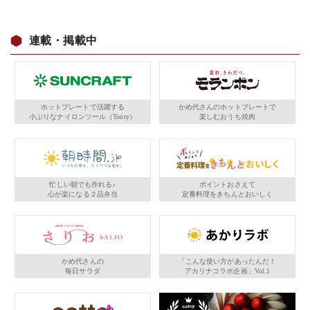
連載・掲載中
ホットプレートで活躍する
かめ代さんのホットプレートで
小ぶりなナイロンツール（Toory）
楽しむおうち焼肉
忙しい朝でも作れる♪
ポイントおさえて
心が楽になる２品弁当
定番料理をきちんとおいしく
かめ代さんの
「こんな使い方があったんだ！
毎日サラダ
アカリナコラボ企画」Vol.1