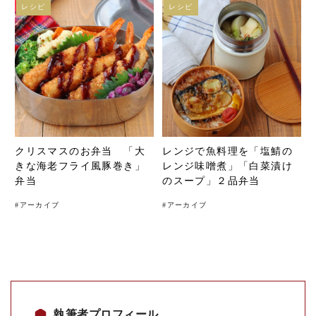
レシピ
レシピ
クリスマスのお弁当 「大
レンジで魚料理を「塩鯖の
きな海老フライ風豚巻き」
レンジ味噌煮」「白菜漬け
弁当
のスープ」２品弁当
#
アーカイブ
#
アーカイブ
執筆者プロフィール