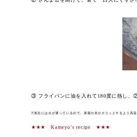
③ フライパンに油を入れて180度に熱し
※魚缶には火が通っているので、表面の衣がカリッとするよう高
★★★ Kameyo’s recipe ★★★