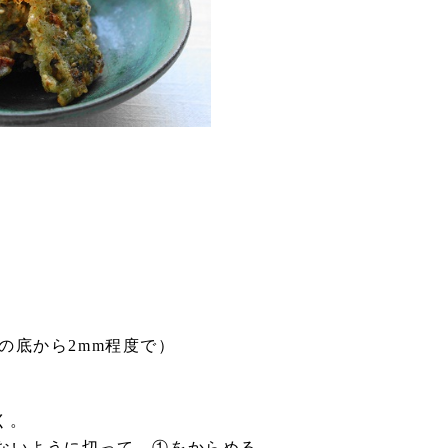
の底から2mm程度で）
く。
ないように切って、①をからめる。