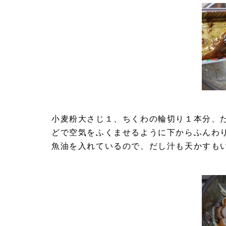
小麦粉大さじ１、ちくわの輪切り１本分、
どで空気をふくませるように下からふんわ
魚油を入れているので、だし汁も天かすも