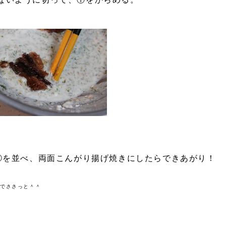
、②を並べ、両面こんがり揚げ焼きにしたらできあがり！
温でささっと＾＾