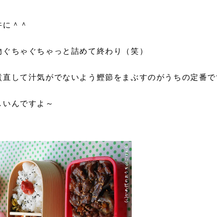
丼に＾＾
物ぐちゃぐちゃっと詰めて終わり（笑）
煮直して汁気がでないよう鰹節をまぶすのがうちの定番で
しいんですよ～