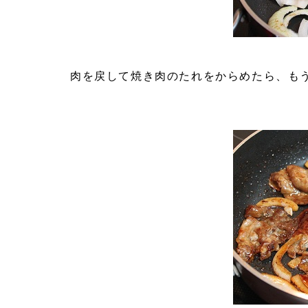
肉を戻して焼き肉のたれをからめたら、も