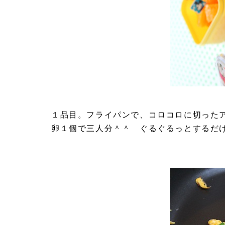
１品目。フライパンで、コロコロに切った
卵１個で三人分＾＾ ぐるぐるっとするだ