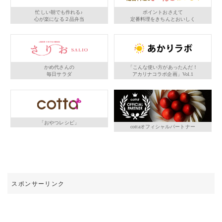
忙しい朝でも作れる♪
ポイントおさえて
心が楽になる２品弁当
定番料理をきちんとおいしく
かめ代さんの
「こんな使い方があったんだ！
毎日サラダ
アカリナコラボ企画」Vol.1
「おやつレシピ」
cottaオフィシャルパートナー