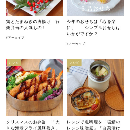
鶏とたまねぎの唐揚げ 行
今年のおせちは「心を楽
楽弁当の人気もの！
に」 シンプルおせちは
いかがですか？
#
アーカイブ
#
アーカイブ
レシピ
レシピ
クリスマスのお弁当 「大
レンジで魚料理を「塩鯖の
きな海老フライ風豚巻き」
レンジ味噌煮」「白菜漬け