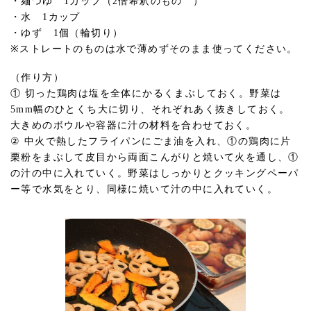
・麺つゆ 1カップ（2倍希釈のもの ）
・水 1カップ
・ゆず 1個（輪切り）
※ストレートのものは水で薄めずそのまま使ってください。
（作り方）
① 切った鶏肉は塩を全体にかるくまぶしておく。野菜は
5mm幅のひとくち大に切り、それぞれあく抜きしておく。
大きめのボウルや容器に汁の材料を合わせておく。
② 中火で熱したフライパンにごま油を入れ、①の鶏肉に片
栗粉をまぶして皮目から両面こんがりと焼いて火を通し、①
の汁の中に入れていく。野菜はしっかりとクッキングペーパ
ー等で水気をとり、同様に焼いて汁の中に入れていく。