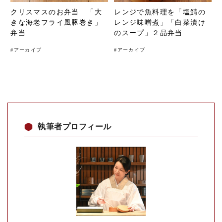
クリスマスのお弁当 「大
レンジで魚料理を「塩鯖の
きな海老フライ風豚巻き」
レンジ味噌煮」「白菜漬け
弁当
のスープ」２品弁当
#
アーカイブ
#
アーカイブ
執筆者プロフィール