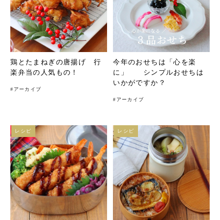
鶏とたまねぎの唐揚げ 行
今年のおせちは「心を楽
楽弁当の人気もの！
に」 シンプルおせちは
いかがですか？
#
アーカイブ
#
アーカイブ
レシピ
レシピ