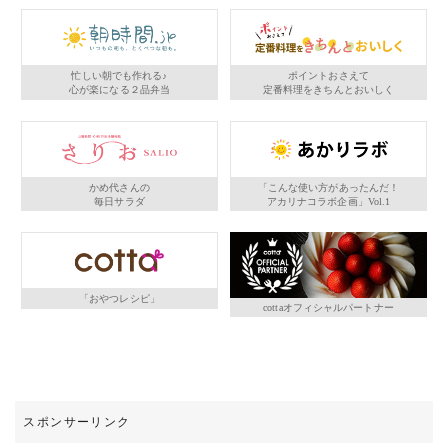
忙しい朝でも作れる♪
ポイントおさえて
心が楽になる２品弁当
定番料理をきちんとおいしく
かめ代さんの
「こんな使い方があったんだ！
毎日サラダ
アカリナコラボ企画」Vol.1
「おやつレシピ」
cottaオフィシャルパートナー