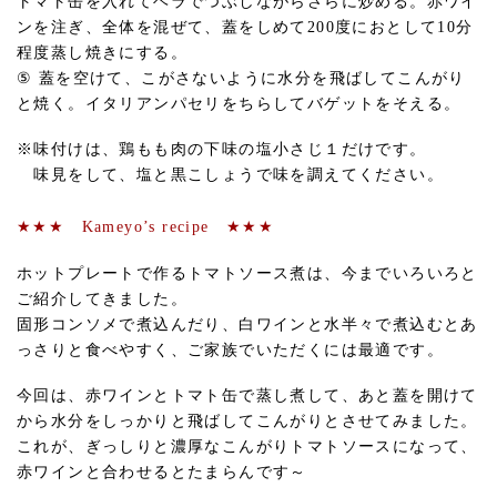
トマト缶を入れてヘラでつぶしながらさらに炒める。赤ワイ
ンを注ぎ、全体を混ぜて、蓋をしめて200度におとして10分
程度蒸し焼きにする。
⑤ 蓋を空けて、こがさないように水分を飛ばしてこんがり
と焼く。イタリアンパセリをちらしてバゲットをそえる。
※味付けは、鶏もも肉の下味の塩小さじ１だけです。
味見をして、塩と黒こしょうで味を調えてください。
★★★ Kameyo’s recipe ★★★
ホットプレートで作るトマトソース煮は、今までいろいろと
ご紹介してきました。
固形コンソメで煮込んだり、白ワインと水半々で煮込むとあ
っさりと食べやすく、ご家族でいただくには最適です。
今回は、赤ワインとトマト缶で蒸し煮して、あと蓋を開けて
から水分をしっかりと飛ばしてこんがりとさせてみました。
これが、ぎっしりと濃厚なこんがりトマトソースになって、
赤ワインと合わせるとたまらんです～