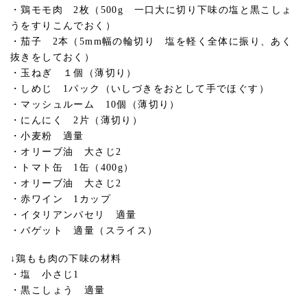
・鶏モモ肉 2枚（500g 一口大に切り下味の塩と黒こしょ
うをすりこんでおく）
・茄子 2本（5mm幅の輪切り 塩を軽く全体に振り、あく
抜きをしておく）
・玉ねぎ １個（薄切り）
・しめじ 1パック（いしづきをおとして手でほぐす）
・マッシュルーム 10個（薄切り）
・にんにく 2片（薄切り）
・小麦粉 適量
・オリーブ油 大さじ2
・トマト缶 1缶（400g）
・オリーブ油 大さじ2
・赤ワイン 1カップ
・イタリアンパセリ 適量
・バゲット 適量（スライス）
↓鶏もも肉の下味の材料
・塩 小さじ1
・黒こしょう 適量