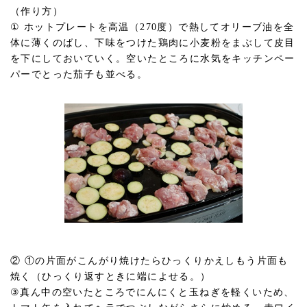
（作り方）
① ホットプレートを高温（270度）で熱してオリーブ油を全
体に薄くのばし、下味をつけた鶏肉に小麦粉をまぶして皮目
を下にしておいていく。空いたところに水気をキッチンペー
パーでとった茄子も並べる。
② ①の片面がこんがり焼けたらひっくりかえしもう片面も
焼く（ひっくり返すときに端によせる。）
③真ん中の空いたところでにんにくと玉ねぎを軽くいため、