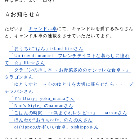
みなさま、よい一日を♪
☆お知らせ☆
ただいま、
キャンドル卓
にて、キャンドルを愛するみなさん
と、キャンドル卓の連載をさせていただいてます。
「おうち♪ごはん」island-hiroさん
「Un travail manuel フレンチテイストな暮らしに憧れ
て～☆」Rie☆さん
「タラゴンの挿し木 ～お野菜多めのオシャレな食卓～」
タラゴンさん
「ゆとりすと ～心のゆとりを大切に暮らせたら・・」プ
チラパンさん
「Y’s Diary」yoko_mamaさん
「Nao’s Style」のnaonaoさん
「ごはんの時間 ++気まぐれレシピ++」 marronさん
「ほんわか*おうちcafe」のんのんさん
「oishippoのか和いい食卓」oishippoさん