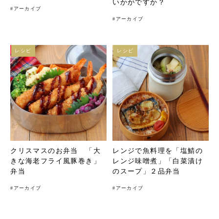
いかがですか？
#
アーカイブ
#
アーカイブ
レシピ
レシピ
クリスマスのお弁当 「大
レンジで魚料理を「塩鯖の
きな海老フライ風豚巻き」
レンジ味噌煮」「白菜漬け
弁当
のスープ」２品弁当
#
アーカイブ
#
アーカイブ