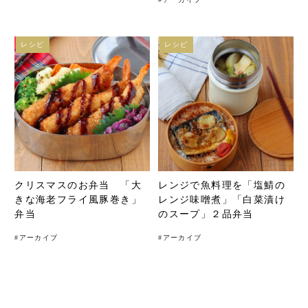
レシピ
レシピ
クリスマスのお弁当 「大
レンジで魚料理を「塩鯖の
きな海老フライ風豚巻き」
レンジ味噌煮」「白菜漬け
弁当
のスープ」２品弁当
#
アーカイブ
#
アーカイブ