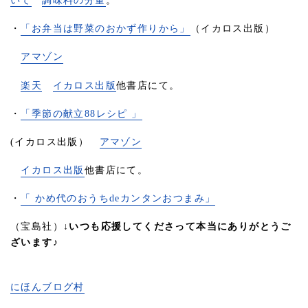
いて
調味料の分量
。
・
「お弁当は野菜のおかず作りから」
（イカロス出版）
アマゾン
楽天
イカロス出版
他書店にて。
・
「季節の献立88レシピ 」
(イカロス出版）
アマゾン
イカロス出版
他書店にて。
・
「 かめ代のおうちdeカンタンおつまみ」
（宝島社）
↓いつも応援してくださって本当にありがとうご
ざいます♪
にほんブログ村