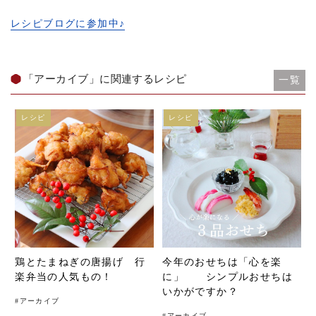
レシピブログに参加中♪
「アーカイブ」に関連するレシピ
一覧
レシピ
レシピ
鶏とたまねぎの唐揚げ 行
今年のおせちは「心を楽
楽弁当の人気もの！
に」 シンプルおせちは
いかがですか？
#
アーカイブ
#
アーカイブ