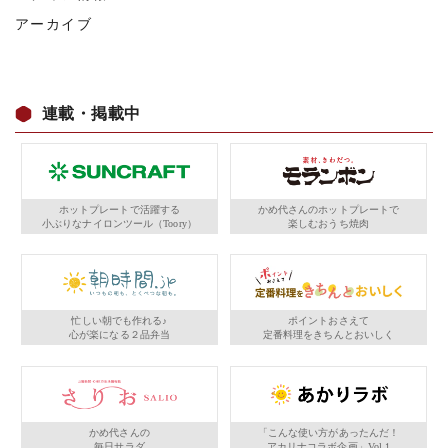
アーカイブ
連載・掲載中
ホットプレートで活躍する
かめ代さんのホットプレートで
小ぶりなナイロンツール（Toory）
楽しむおうち焼肉
忙しい朝でも作れる♪
ポイントおさえて
心が楽になる２品弁当
定番料理をきちんとおいしく
かめ代さんの
「こんな使い方があったんだ！
毎日サラダ
アカリナコラボ企画」Vol.1