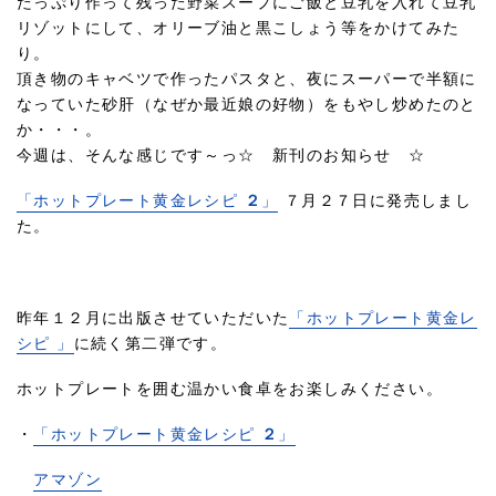
たっぷり作って残った野菜スープにご飯と豆乳を入れて豆乳
リゾットにして、オリーブ油と黒こしょう等をかけてみた
り。
頂き物のキャベツで作ったパスタと、夜にスーパーで半額に
なっていた砂肝（なぜか最近娘の好物）をもやし炒めたのと
か・・・。
今週は、そんな感じです～っ☆ 新刊のお知らせ ☆
「ホットプレート黄金レシピ
２
」
７月２７日に発売しまし
た。
昨年１２月に出版させていただいた
「ホットプレート黄金レ
シピ 」
に続く第二弾です。
ホットプレートを囲む温かい食卓をお楽しみください。
・
「ホットプレート黄金レシピ
２
」
アマゾン