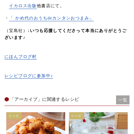
イカロス出版
他書店にて。
・
「 かめ代のおうちdeカンタンおつまみ」
（宝島社）
↓いつも応援してくださって本当にありがとうご
ざいます♪
にほんブログ村
レシピブログに参加中♪
「アーカイブ」に関連するレシピ
一覧
レシピ
レシピ