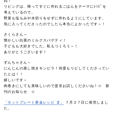
ね！
リビングは、帰ってすぐに作れるごはんをテーマにﾚｼﾋﾟを
考えているので。
野菜も塩もみや水切りをせずに作れるようにしています。
気に入ってくださったのでしたら本当によかったです～！
さくらさん～
懐かしい白菜のミルクスパゲティ！
子どもも大好きでした。私もつくろう～！
ありがとうございます！
ずんちゃさん～
にんじんの蒸し焼きキンピラ！何度もリピしてくださってい
たとは！！
嬉しいです～
肉巻きにしても美味しいので是非お試しくださいね！☆ 新
刊のお知らせ ☆
「ホットプレート黄金レシピ
２
」
７月２７日に発売しまし
た。