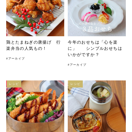
鶏とたまねぎの唐揚げ 行
今年のおせちは「心を楽
楽弁当の人気もの！
に」 シンプルおせちは
いかがですか？
#
アーカイブ
#
アーカイブ
レシピ
レシピ