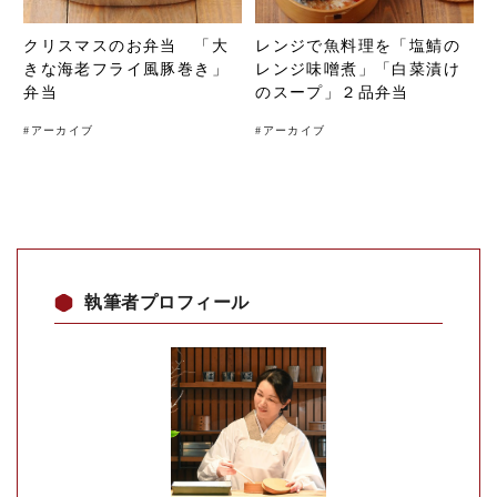
クリスマスのお弁当 「大
レンジで魚料理を「塩鯖の
きな海老フライ風豚巻き」
レンジ味噌煮」「白菜漬け
弁当
のスープ」２品弁当
#
アーカイブ
#
アーカイブ
執筆者プロフィール