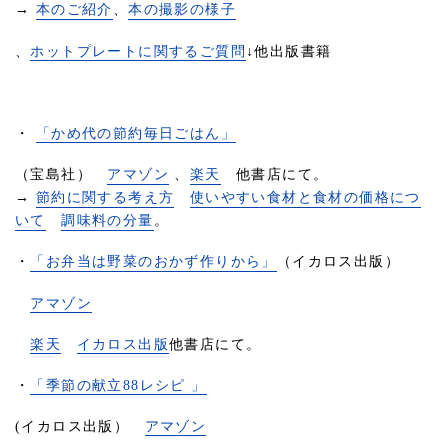
→
本のご紹介
、
本の撮影の様子
、
ホットプレートに関するご質問
↓他出版書籍
・
「かめ代の節約毎日ごはん」
（宝島社）
アマゾン
、
楽天
他書店にて。
→
節約に関する考え方
使いやすい食材と食材の価格につ
いて
調味料の分量
。
・
「お弁当は野菜のおかず作りから」
（イカロス出版）
アマゾン
楽天
イカロス出版
他書店にて。
・
「季節の献立88レシピ 」
(イカロス出版）
アマゾン