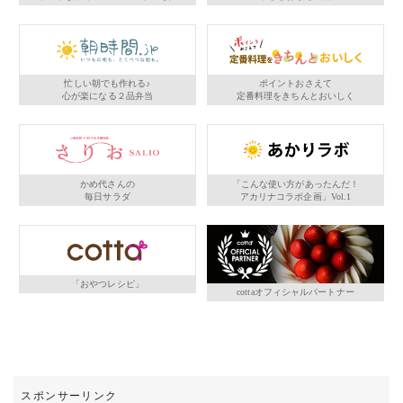
忙しい朝でも作れる♪
ポイントおさえて
心が楽になる２品弁当
定番料理をきちんとおいしく
かめ代さんの
「こんな使い方があったんだ！
毎日サラダ
アカリナコラボ企画」Vol.1
「おやつレシピ」
cottaオフィシャルパートナー