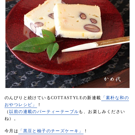
のんびりと続けているCOTTASTYLEの新連載
「素朴な和の
おやつレシピ」
！
（
以前の連載のパーティーテーブル
も、お楽しみください
ね）。
今月は
「黒豆と柚子のチーズケーキ」
！