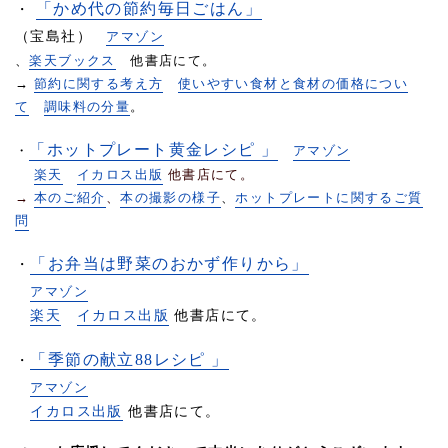
「かめ代の節約毎日ごはん」
・
（宝島社）
アマゾン
、
楽天ブックス
他書店にて。
→
節約に関する考え方
使いやすい食材と食材の価格につい
て
調味料の分量
。
「ホットプレート黄金レシピ 」
・
アマゾン
楽天
イカロス出版
他書店にて。
→
本のご紹介
、
本の撮影の様子
、
ホットプレートに関するご質
問
「お弁当は野菜のおかず作りから」
・
アマゾン
楽天
イカロス出版
他書店にて。
「季節の献立88レシピ 」
・
アマゾン
イカロス出版
他書店にて。