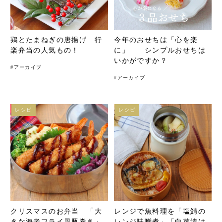
鶏とたまねぎの唐揚げ 行
今年のおせちは「心を楽
楽弁当の人気もの！
に」 シンプルおせちは
いかがですか？
#
アーカイブ
#
アーカイブ
レシピ
レシピ
クリスマスのお弁当 「大
レンジで魚料理を「塩鯖の
きな海老フライ風豚巻き」
レンジ味噌煮」「白菜漬け