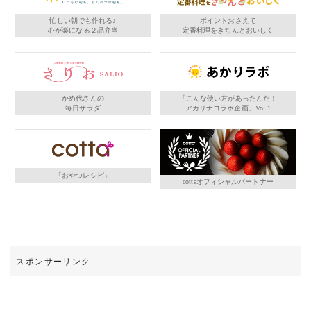
忙しい朝でも作れる♪
ポイントおさえて
心が楽になる２品弁当
定番料理をきちんとおいしく
かめ代さんの
「こんな使い方があったんだ！
毎日サラダ
アカリナコラボ企画」Vol.1
「おやつレシピ」
cottaオフィシャルパートナー