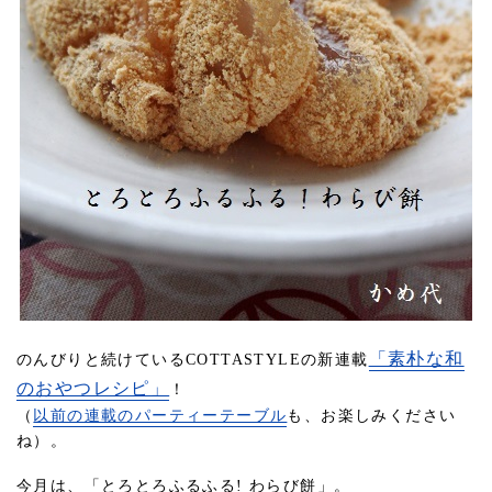
「素朴な和
のんびりと続けているCOTTASTYLEの新連載
のおやつレシピ」
！
（
以前の連載のパーティーテーブル
も、お楽しみください
ね）。
今月は、「とろとろふるふる! わらび餅」。