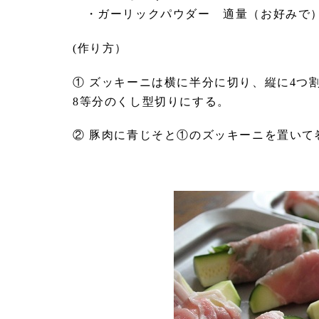
・ガーリックパウダー 適量（お好みで
(作り方）
① ズッキーニは横に半分に切り、縦に4つ
8等分のくし型切りにする。
② 豚肉に青じそと①のズッキーニを置い