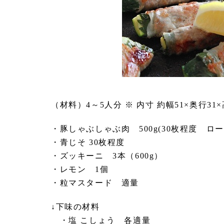
（材料）4～5人分 ※ 内寸 約幅51×奥行
・豚しゃぶしゃぶ肉 500g(30枚程度 
・青じそ 30枚程度
・ズッキーニ 3本（600g）
・レモン 1個
・粒マスタード 適量
↓下味の材料
・塩 こしょう 各適量