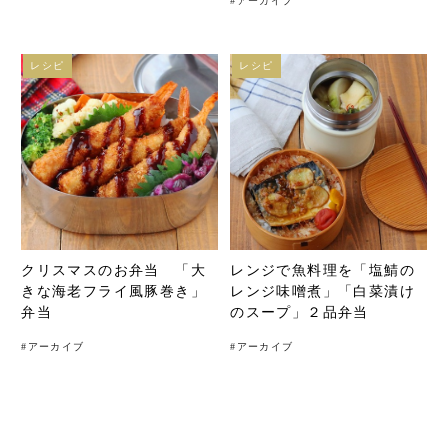
#
アーカイブ
レシピ
レシピ
クリスマスのお弁当 「大
レンジで魚料理を「塩鯖の
きな海老フライ風豚巻き」
レンジ味噌煮」「白菜漬け
弁当
のスープ」２品弁当
#
アーカイブ
#
アーカイブ