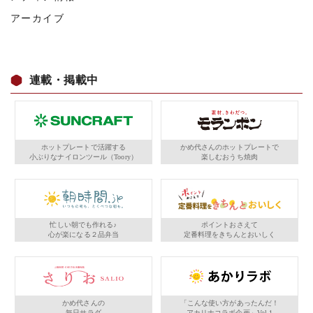
アーカイブ
連載・掲載中
ホットプレートで活躍する
かめ代さんのホットプレートで
小ぶりなナイロンツール（Toory）
楽しむおうち焼肉
忙しい朝でも作れる♪
ポイントおさえて
心が楽になる２品弁当
定番料理をきちんとおいしく
かめ代さんの
「こんな使い方があったんだ！
毎日サラダ
アカリナコラボ企画」Vol.1