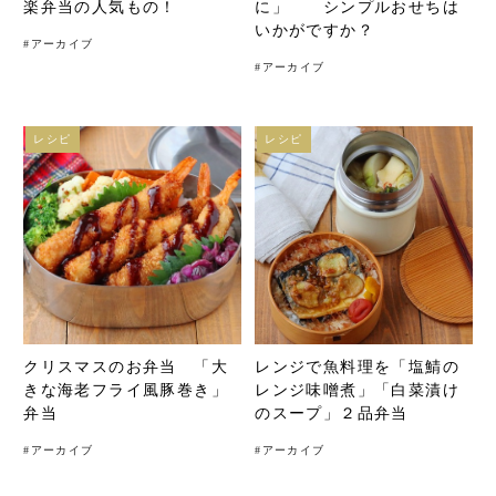
楽弁当の人気もの！
に」 シンプルおせちは
いかがですか？
#
アーカイブ
#
アーカイブ
レシピ
レシピ
クリスマスのお弁当 「大
レンジで魚料理を「塩鯖の
きな海老フライ風豚巻き」
レンジ味噌煮」「白菜漬け
弁当
のスープ」２品弁当
#
アーカイブ
#
アーカイブ