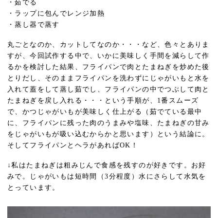
・茹でる
・ラップに包んでレンジ加熱
・蒸し器で蒸す
丸ごとなのか、カットしてなのか・・・など、色々とありま
すが、今回試作する中で、いかに美味しく手間を減らして作
るかを検討した結果、フライパンで肉とたまねぎを炒めた後
とりだし、そのままフライパンを洗わずにじゃがいもと水を
入れて蓋をして蒸し茹でし、フライパンの中でつぶして肉と
たまねぎを戻し入れる・・・という手順が、1番スムーズ
で、かつじゃがいもが美味しく仕上がる（茹でている最中
に、フライパンに残った肉のうまみや塩味、たまねぎの甘み
をじゃがいもが吸い込むからかと思います）という結論に。
そしてフライパンとヘラがあればOK！
↓私はたまねぎは粗みじんで食感を残すのが好きです。お好
みで。じゃがいもは短時間（3分程度）水にさらして水気を
とっています。