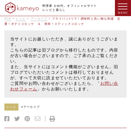
料理家 かめ代。オフィシャルサイト
レシピと暮らし
TOP
>
レシピ
>
アーカイブ
>
フライパン1つで！調味料と洗い物も削減 定
番！ポテトコロッケ ＆ 簡単！スティックコロッケ
当サイトにお越しいただき、誠にありがとうございま
す。
こちらの記事は旧ブログから移行したものです。内容
が古い場合がございますので、ご了承の上ご覧くださ
い。
また、当サイトにはコメント機能がございません。旧
ブログでいただいたコメントは移行しておりません
が、すべて大切に読ませていただいております。
ご質問やお問い合わせがございましたら、「
お問い合
わせフォーム
」からお願いいたします。
レシピ
#
アーカイブ