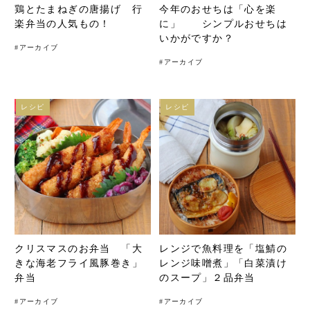
鶏とたまねぎの唐揚げ 行
今年のおせちは「心を楽
楽弁当の人気もの！
に」 シンプルおせちは
いかがですか？
#
アーカイブ
#
アーカイブ
レシピ
レシピ
クリスマスのお弁当 「大
レンジで魚料理を「塩鯖の
きな海老フライ風豚巻き」
レンジ味噌煮」「白菜漬け
弁当
のスープ」２品弁当
#
アーカイブ
#
アーカイブ