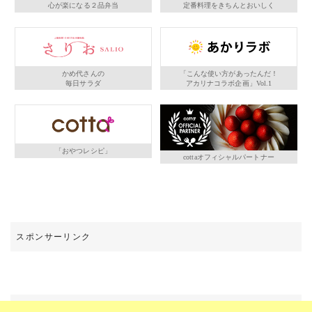
心が楽になる２品弁当
定番料理をきちんとおいしく
かめ代さんの
「こんな使い方があったんだ！
毎日サラダ
アカリナコラボ企画」Vol.1
「おやつレシピ」
cottaオフィシャルパートナー