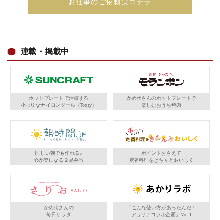
お仕事のご依頼はコチラ
連載・掲載中
ホットプレートで活躍する
かめ代さんのホットプレートで
小ぶりなナイロンツール（Toory）
楽しむおうち焼肉
忙しい朝でも作れる♪
ポイントおさえて
心が楽になる２品弁当
定番料理をきちんとおいしく
かめ代さんの
「こんな使い方があったんだ！
毎日サラダ
アカリナコラボ企画」Vol.1