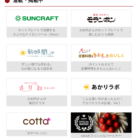
連載・掲載中
ホットプレートで活躍する
かめ代さんのホットプレートで
小ぶりなナイロンツール（Toory）
楽しむおうち焼肉
忙しい朝でも作れる♪
ポイントおさえて
心が楽になる２品弁当
定番料理をきちんとおいしく
かめ代さんの
「こんな使い方があったんだ！
毎日サラダ
アカリナコラボ企画」Vol.1
「おやつレシピ」
cottaオフィシャルパートナー