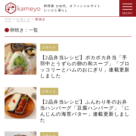
料理家 かめ代。オフィシャルサイト
レシピと暮らし
TOP
>
お知らせ
>
卵焼き
卵焼き：一覧
お知らせ
【2品弁当レシピ】ポカポカ弁当「手
羽中とうずらの卵の和スープ」「ブロ
ッコリーとハムのおにぎり」連載更新
しました
お知らせ
【2品弁当レシピ】ふんわり冬のお弁
当ハンバーグ「豆腐ハンバーグ」「に
んじんの海苔バター」連載更新しまし
た
お知らせ