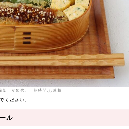
撮影 かめ代。 朝時間.jp連載
でください。
ール