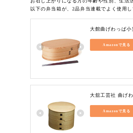
お召し上がりになる方の年齢や性別、生活
以下の弁当箱が、2品弁当連載でよく使用
大館曲げわっぱ小
Amazonで見る
大舘工芸社 曲げわっ
Amazonで見る