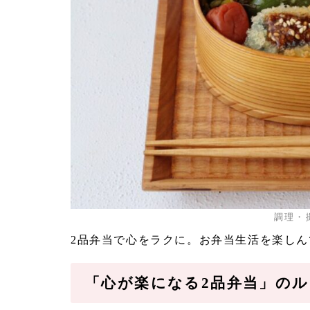
調理・
2品弁当で心をラクに。お弁当生活を楽しん
「心が楽になる2品弁当」のル