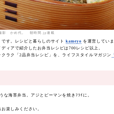
撮影 かめ代。 朝時間.jp連載
」です。レシピと暮らしのサイト
kameyo
を運営してい
ディアで紹介したお弁当レシピは700レシピ以上。
ラクラク「2品弁当レシピ」を、ライフスタイルマガジン
うな海苔弁当。アジとピーマンを焼きﾌﾗｲに。
当お楽しみください。