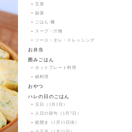
主菜
副菜
ごはん 麺
スープ・汁物
ソース・タレ・ドレッシング
お弁当
囲みごはん
ホットプレート料理
鍋料理
おやつ
ハレの日のごはん
元日（1月1日）
人日の節句（1月7日）
鏡開き（1月11日頃）
小正月（1月15日）