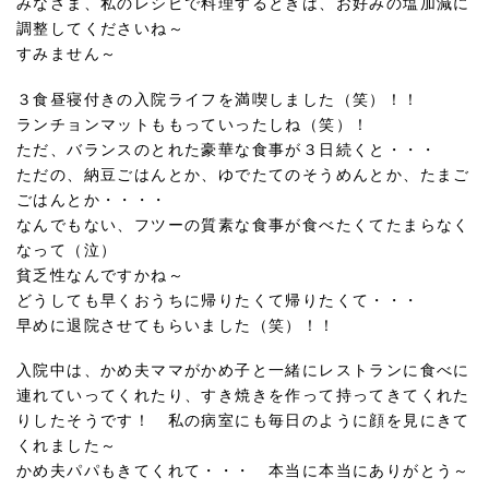
みなさま、私のレシピで料理するときは、お好みの塩加減に
調整してくださいね～
すみません～
３食昼寝付きの入院ライフを満喫しました（笑）！！
ランチョンマットももっていったしね（笑）！
ただ、バランスのとれた豪華な食事が３日続くと・・・
ただの、納豆ごはんとか、ゆでたてのそうめんとか、たまご
ごはんとか・・・・
なんでもない、フツーの質素な食事が食べたくてたまらなく
なって（泣）
貧乏性なんですかね～
どうしても早くおうちに帰りたくて帰りたくて・・・
早めに退院させてもらいました（笑）！！
入院中は、かめ夫ママがかめ子と一緒にレストランに食べに
連れていってくれたり、すき焼きを作って持ってきてくれた
りしたそうです！ 私の病室にも毎日のように顔を見にきて
くれました～
かめ夫パパもきてくれて・・・ 本当に本当にありがとう～