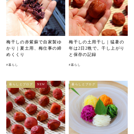
梅干しの赤紫蘇で自家製ゆ
梅干しの土用干し｜猛暑の
かり｜夏土用、梅仕事の締
年は2日2晩で。干し上がり
めくくり
と保存の記録
#
暮らし
#
暮らし
暮らしとブログ
NEW
暮らしとブログ