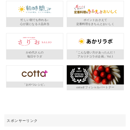
忙しい朝でも作れる♪
ポイントおさえて
心が楽になる２品弁当
定番料理をきちんとおいしく
かめ代さんの
「こんな使い方があったんだ！
毎日サラダ
アカリナコラボ企画」Vol.1
「おやつレシピ」
cottaオフィシャルパートナー