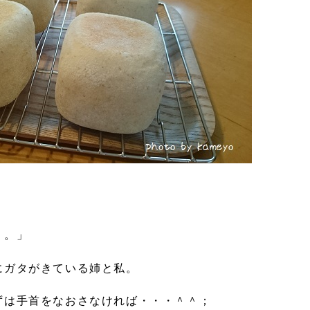
・。」
にガタがきている姉と私。
ずは手首をなおさなければ・・・＾＾；