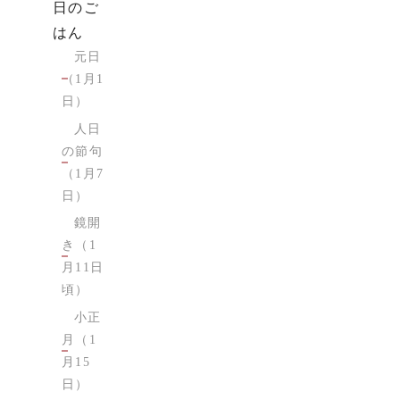
日のご
はん
元日
（1月1
日）
人日
の節句
（1月7
日）
鏡開
き（1
月11日
頃）
小正
月（1
月15
日）