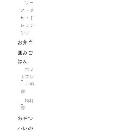
ソー
ス・タ
レ・ド
レッシ
ング
お弁当
囲みご
はん
ホッ
トプレ
ート料
理
鍋料
理
おやつ
ハレの