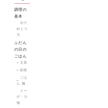
調理の
基本
出汁
のとり
方
ふだん
の日の
ごはん
主菜
副菜
ごは
ん 麺
スー
プ・汁
物