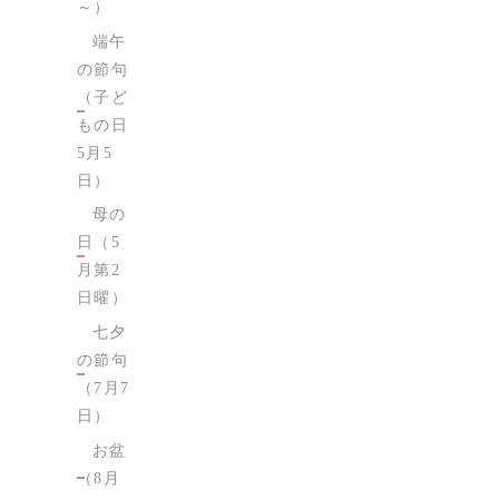
～）
端午
の節句
（子ど
もの日
5月5
日）
母の
日（5
月第2
日曜）
七夕
の節句
（7月7
日）
お盆
（8月