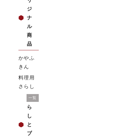
リ
ジ
ナ
ル
商
品
かやふ
きん
料理用
さらし
暮
一覧
ら
し
と
ブ