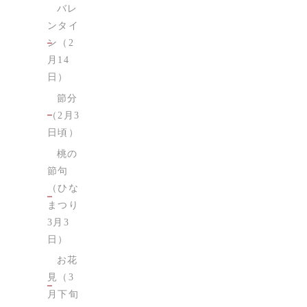
バレ
ンタイ
ン（2
月14
日）
節分
（2月3
日頃）
桃の
節句
（ひな
まつり
3月3
日）
お花
見（3
月下旬