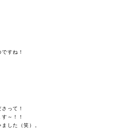
のですね！
＾
ださって！
ます～！！
いました（笑）。