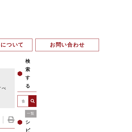
。について
お問い合わせ
検
索
す
。
る
すべ
レ
一覧
シ
ピ