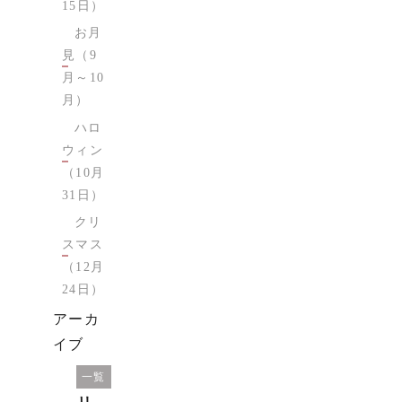
15日）
お月
見（9
月～10
月）
ハロ
ウィン
（10月
31日）
クリ
スマス
（12月
24日）
アーカ
イブ
オ
一覧