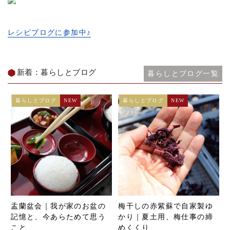
レシピブログに参加中♪
新着：暮らしとブログ
暮らしとブログ一覧
暮らしとブログ
NEW
暮らしとブログ
NEW
盂蘭盆会｜我が家のお盆の
梅干しの赤紫蘇で自家製ゆ
記憶と、今あらためて思う
かり｜夏土用、梅仕事の締
こと
めくくり