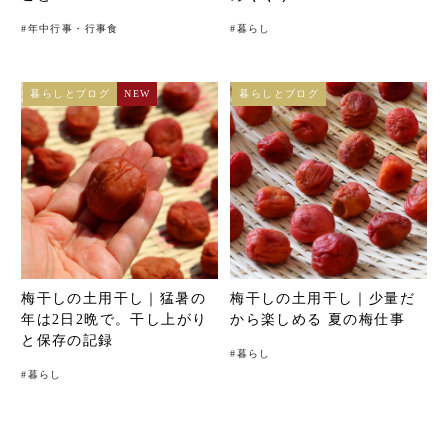
#
年中行事・行事食
#
暮らし
暮らしとブログ
NEW
暮らしとブログ
梅干しの土用干し｜猛暑の
梅干しの土用干し｜少量だ
年は2日2晩で。干し上がり
から楽しめる 夏の梅仕事
と保存の記録
#
暮らし
#
暮らし