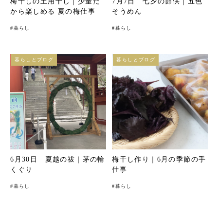
梅干しの土用干し｜少量だ
7月7日 七夕の節供｜五色
から楽しめる 夏の梅仕事
そうめん
#
暮らし
#
暮らし
暮らしとブログ
暮らしとブログ
6月30日 夏越の祓｜茅の輪
梅干し作り｜6月の季節の手
くぐり
仕事
#
暮らし
#
暮らし