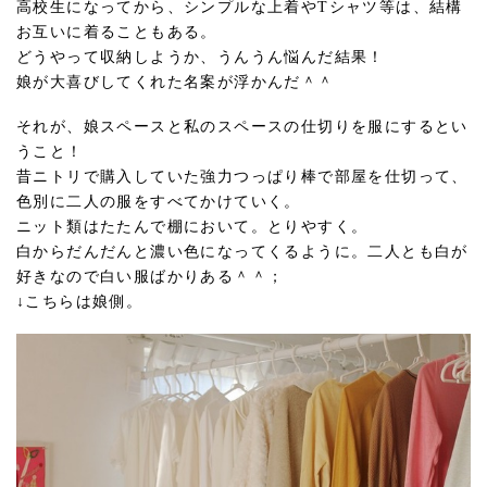
高校生になってから、シンプルな上着やTシャツ等は、結構
お互いに着ることもある。
どうやって収納しようか、うんうん悩んだ結果！
娘が大喜びしてくれた名案が浮かんだ＾＾
それが、娘スペースと私のスペースの仕切りを服にするとい
うこと！
昔ニトリで購入していた強力つっぱり棒で部屋を仕切って、
色別に二人の服をすべてかけていく。
ニット類はたたんで棚において。とりやすく。
白からだんだんと濃い色になってくるように。二人とも白が
好きなので白い服ばかりある＾＾；
↓こちらは娘側。