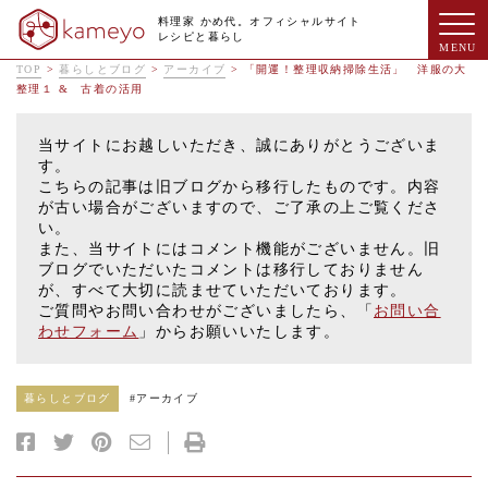
料理家 かめ代。オフィシャルサイト
レシピと暮らし
TOP
>
暮らしとブログ
>
アーカイブ
>
「開運！整理収納掃除生活」 洋服の大
整理１ & 古着の活用
当サイトにお越しいただき、誠にありがとうございま
す。
こちらの記事は旧ブログから移行したものです。内容
が古い場合がございますので、ご了承の上ご覧くださ
い。
また、当サイトにはコメント機能がございません。旧
ブログでいただいたコメントは移行しておりません
が、すべて大切に読ませていただいております。
ご質問やお問い合わせがございましたら、「
お問い合
わせフォーム
」からお願いいたします。
暮らしとブログ
#
アーカイブ