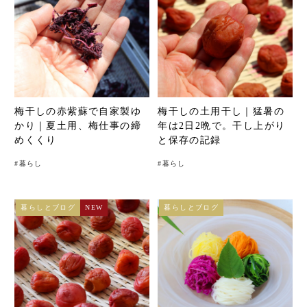
梅干しの赤紫蘇で自家製ゆ
梅干しの土用干し｜猛暑の
かり｜夏土用、梅仕事の締
年は2日2晩で。干し上がり
めくくり
と保存の記録
#
暮らし
#
暮らし
暮らしとブログ
NEW
暮らしとブログ