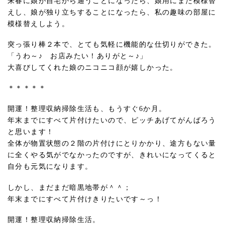
来春に娘が自宅から通うことになったら、娘用にまた模様替
えし、娘が独り立ちすることになったら、私の趣味の部屋に
模様替えしよう。
突っ張り棒２本で、とても気軽に機能的な仕切りができた。
「うわ～♪ お店みたい！ありがと～♪」
大喜びしてくれた娘のニコニコ顔が嬉しかった。
＊＊＊＊＊
開運！整理収納掃除生活も、もうすぐ6か月。
年末までにすべて片付けたいので、ピッチあげてがんばろう
と思います！
全体が物置状態の２階の片付けにとりかかり、途方もない量
に全くやる気がでなかったのですが、きれいになってくると
自分も元気になります。
しかし、まだまだ暗黒地帯が＾＾；
年末までにすべて片付けきりたいです～っ！
開運！整理収納掃除生活。