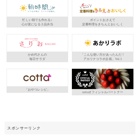
忙しい朝でも作れる♪
ポイントおさえて
心が楽になる２品弁当
定番料理をきちんとおいしく
かめ代さんの
「こんな使い方があったんだ！
毎日サラダ
アカリナコラボ企画」Vol.1
「おやつレシピ」
cottaオフィシャルパートナー