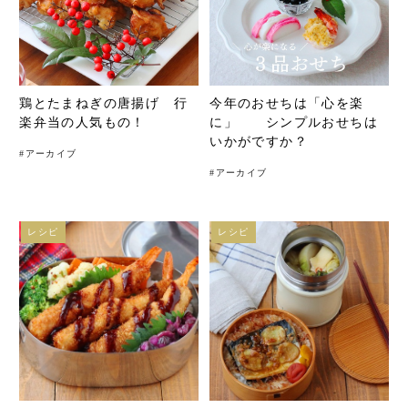
鶏とたまねぎの唐揚げ 行
今年のおせちは「心を楽
楽弁当の人気もの！
に」 シンプルおせちは
いかがですか？
#
アーカイブ
#
アーカイブ
レシピ
レシピ