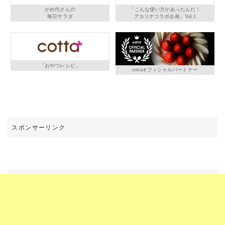
かめ代さんの
「こんな使い方があったんだ！
毎日サラダ
アカリナコラボ企画」Vol.1
「おやつレシピ」
cottaオフィシャルパートナー