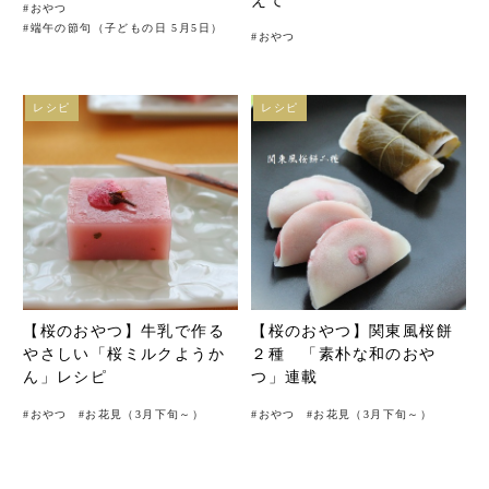
えて
#
おやつ
#
端午の節句（子どもの日 5月5日）
#
おやつ
レシピ
レシピ
【桜のおやつ】牛乳で作る
【桜のおやつ】関東風桜餅
やさしい「桜ミルクようか
２種 「素朴な和のおや
ん」レシピ
つ」連載
#
おやつ
#
お花見（3月下旬～）
#
おやつ
#
お花見（3月下旬～）