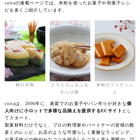
cottaの連載ページでは、米粉を使ったお菓子や和菓子レシ
ピを多くご紹介しています。
桜の浮島
とろとろふるふる
米粉のフィナンシ
わらび餅
ェ
cottaは、2006年に、家庭でのお菓子やパン作りが好きな
個
人向けに小ロットで多様な品揃えを提供するECサイト
とし
てスタート。
製菓材料だけでなく、プロの料理家やパートナーの皆様の数
多くのレシピ、お店のような可愛らしく素敵なラッピング、
お菓子作りの細やかなコツを紹介したコラム等も満載の、ワ