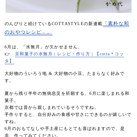
「素朴な和
のんびりと続けているCOTTASTYLEの新連載
のおやつレシピ」。
6月は、「水無月」が欠かせません。
👉
京和菓子の水無月 | レシピ・作り方 | 【cotta＊コッ
タ】
大好物のういろう地 & 大好物の小豆。たまらなく好みで
す。
夏から残り半年の無病息災を祈願する、6月に楽しまれる和
菓子。
京都では昔から親しまれているそうですね。
手作りすると、自分好みの食感や甘さにできるのが嬉しいで
すね。
6月のおもてなしや手土産にもとても喜ばれますので、是
非、作ってみてください。