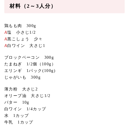
材料（2～3人分）
鶏もも肉 300g
A
塩 小さじ1/2
A
黒こしょう 少々
A
白ワイン 大さじ1
ブロックベーコン 300g
たまねぎ 1/2個（100g）
エリンギ 1パック(100g)
じゃがいも 300g
薄力粉 大さじ2
オリーブ油 大さじ1/2
バター 10g
白ワイン 1/4カップ
水 1カップ
牛乳 1カップ