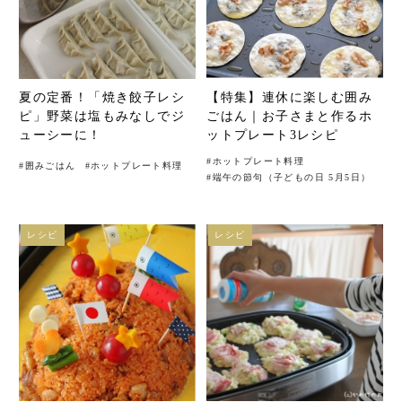
夏の定番！「焼き餃子レシ
【特集】連休に楽しむ囲み
ピ」野菜は塩もみなしでジ
ごはん｜お子さまと作るホ
ューシーに！
ットプレート3レシピ
#
ホットプレート料理
#
囲みごはん
#
ホットプレート料理
#
端午の節句（子どもの日 5月5日）
レシピ
レシピ