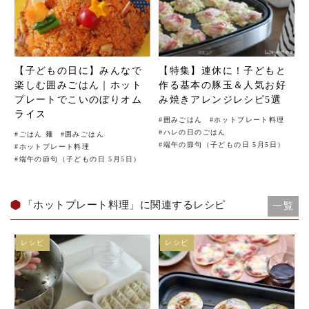
【子どもの日に】みんなで
【特集】連休に！子どもと
楽しむ囲みごはん｜ホット
作る基本の豚玉＆人気お好
プレートでこいのぼりオム
み焼きアレンジレシピ5選
ライス
#
囲みごはん
#
ホットプレート料理
#
ハレの日のごはん
#
ごはん 麺
#
囲みごはん
#
端午の節句（子どもの日 5月5日）
#
ホットプレート料理
#
端午の節句（子どもの日 5月5日）
「ホットプレート料理」に関連するレシピ
一覧
レシピ
レシピ