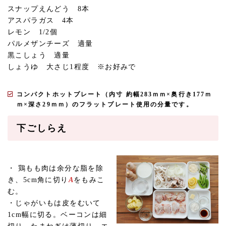
スナップえんどう 8本
アスパラガス 4本
レモン 1/2個
パルメザンチーズ 適量
黒こしょう 適量
しょうゆ 大さじ1程度 ※お好みで
コンパクトホットプレート（内寸 約幅283ｍｍ×奥行き177ｍ
ｍ×深さ29ｍｍ）のフラットプレート使用の分量です。
下ごしらえ
・ 鶏もも肉は余分な脂を除
き、5cm角に切り
A
をもみこ
む。
・じゃがいもは皮をむいて
1cm幅に切る。ベーコンは細