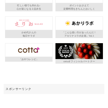
忙しい朝でも作れる♪
ポイントおさえて
心が楽になる２品弁当
定番料理をきちんとおいしく
かめ代さんの
「こんな使い方があったんだ！
毎日サラダ
アカリナコラボ企画」Vol.1
「おやつレシピ」
cottaオフィシャルパートナー