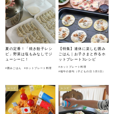
夏の定番！「焼き餃子レシ
【特集】連休に楽しむ囲み
ピ」野菜は塩もみなしでジ
ごはん｜お子さまと作るホ
ューシーに！
ットプレート3レシピ
#
ホットプレート料理
#
囲みごはん
#
ホットプレート料理
#
端午の節句（子どもの日 5月5日）
レシピ
レシピ