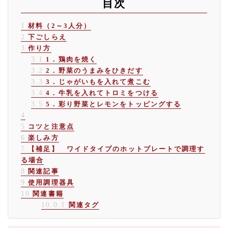
目次
1
材料（2～3人分）
2
下ごしらえ
3
作り方
3.1
1．鶏肉を焼く
3.2
2．野菜のうまみをひきだす
3.3
3．じゃがいもを入れて煮こむ
3.4
4．牛乳を入れてトロミをつける
3.5
5．彩り野菜とレモンをトッピングする
4
5
コツと注意点
6
楽しみ方
7
【補足】 ワイドタイプのホットプレートで調理す
る場合
8
関連記事
9
使用調理器具
10
関連書籍
10.0.1
関連タグ