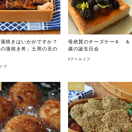
の蒲焼きはいかがですか？
母絶賛のチーズケーキ ＆ 
子の蒲焼き丼」土用の丑の
歳の誕生日会
も
#
アーカイブ
イブ
レシピ