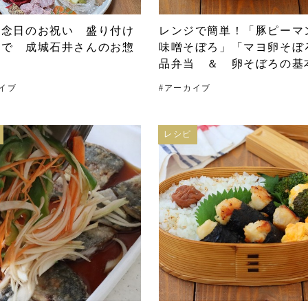
記念日のお祝い 盛り付け
レンジで簡単！「豚ピーマ
けで 成城石井さんのお惣
味噌そぼろ」「マヨ卵そぼ
品弁当 ＆ 卵そぼろの基
イブ
#
アーカイブ
レシピ