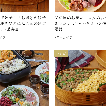
げで餃子！「お揚げの餃子
父の日のお祝い 大人のお
「絹さやとにんじんの黒ご
まランチ と らっきょうの
」2品弁当
漬け
イブ
#
アーカイブ
レシピ