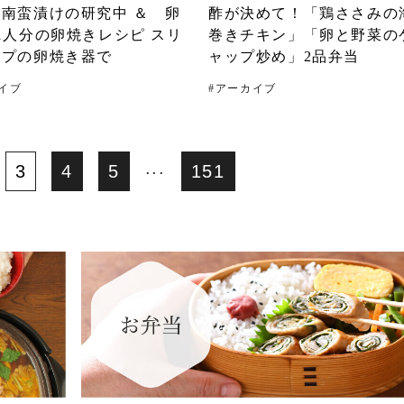
南蛮漬けの研究中 ＆ 卵
酢が決めて！「鶏ささみの
1人分の卵焼きレシピ スリ
巻きチキン」「卵と野菜の
イプの卵焼き器で
ャップ炒め」2品弁当
イブ
#
アーカイブ
...
3
4
5
151