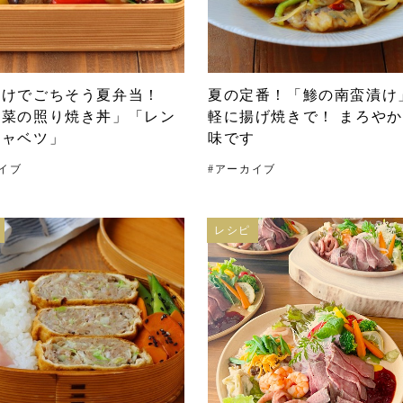
だけでごちそう夏弁当！
夏の定番！「鯵の南蛮漬け
野菜の照り焼き丼」「レン
軽に揚げ焼きで！ まろや
キャベツ」
味です
イブ
#
アーカイブ
レシピ