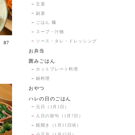
主菜
副菜
ごはん 麺
スープ・汁物
ソース・タレ・ドレッシング
87
お弁当
囲みごはん
ホットプレート料理
鍋料理
おやつ
ハレの日のごはん
元日（1月1日）
人日の節句（1月7日）
鏡開き（1月11日頃）
小正月（1月15日）