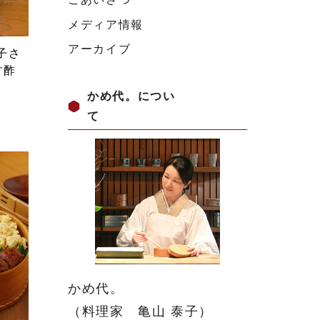
メディア情報
アーカイブ
子さ
甘酢
かめ代。につい
て
かめ代。
（料理家 亀山 泰子）