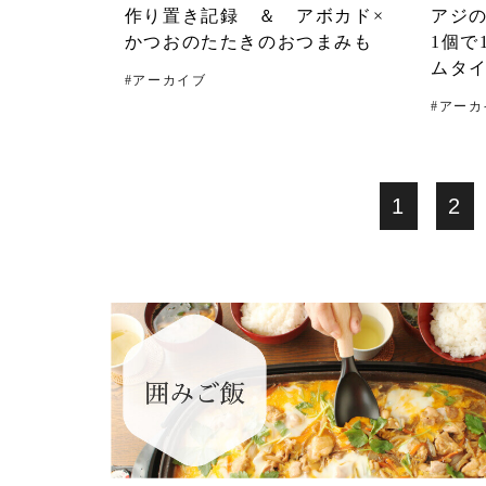
作り置き記録 ＆ アボカド×
アジの
かつおのたたきのおつまみも
1個で
ムタ
#
アーカイブ
#
アーカ
1
2