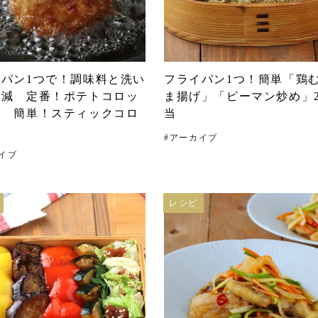
イパン1つで！調味料と洗い
フライパン1つ！簡単「鶏
削減 定番！ポテトコロッ
ま揚げ」「ピーマン炒め」
＆ 簡単！スティックコロ
当
#
アーカイブ
イブ
レシピ