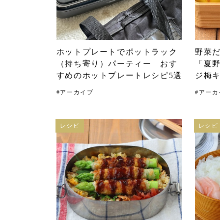
ホットプレートでポットラック
野菜
（持ち寄り）パーティー おす
「夏
すめのホットプレートレシピ5選
ジ梅
#
アーカイブ
#
アーカ
レシピ
レシピ