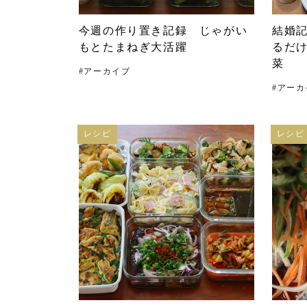
今週の作り置き記録 じゃがい
結婚
もとたまねぎ大活躍
るだ
菜
#
アーカイブ
#
アーカ
レシピ
レシピ