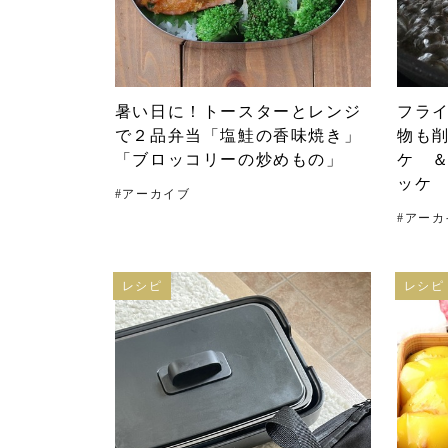
暑い日に！トースターとレンジ
フラ
で２品弁当「塩鮭の香味焼き」
物も
「ブロッコリーの炒めもの」
ケ 
ッケ
#
アーカイブ
#
アーカ
レシピ
レシピ