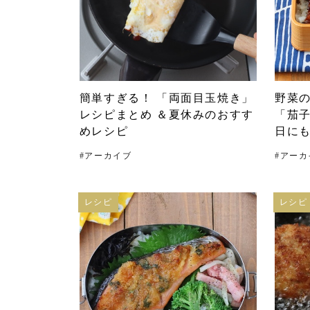
簡単すぎる！ 「両面目玉焼き」
野菜
レシピまとめ ＆夏休みのおすす
「茄
めレシピ
日に
#
アーカイブ
#
アーカ
レシピ
レシピ