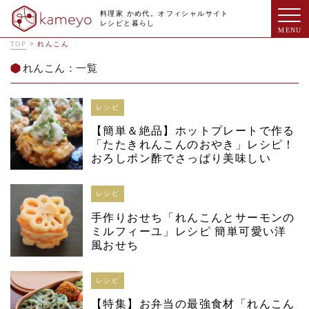
料理家 かめ代。オフィシャルサイト
レシピと暮らし
TOP
>
れんこん
れんこん：一覧
レシピ
【簡単＆絶品】ホットプレートで作る
「たたきれんこんのおやき」レシピ！
おろしポン酢でさっぱり美味しい
レシピ
手作りおせち「れんこんとサーモンの
ミルフィーユ」レシピ 簡単可愛い洋
風おせち
レシピ
【特集】お弁当の最強食材「れんこん