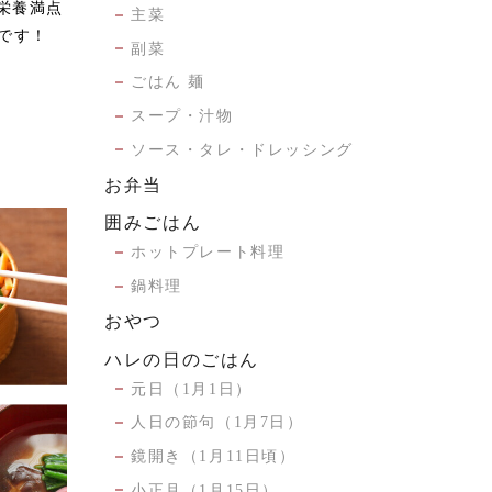
栄養満点
主菜
です！
副菜
ごはん 麺
スープ・汁物
ソース・タレ・ドレッシング
お弁当
囲みごはん
ホットプレート料理
鍋料理
おやつ
ハレの日のごはん
元日（1月1日）
人日の節句（1月7日）
鏡開き（1月11日頃）
小正月（1月15日）