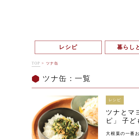
レシピ
暮らし
TOP
>
ツナ缶
ツナ缶：一覧
レシピ
ツナとマ
ピ」 子
大根葉の一番