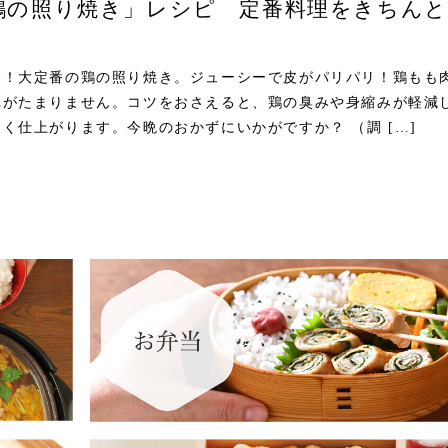
鶏の照り焼き」レシピ 定番料理をきちん
む！大定番の鶏の照り焼き。ジューシーで皮がパリパリ！鶏もも
れがたまりません。コツをおさえると、鶏の臭みや身縮みが軽減
く仕上がります。今晩のおかずにいかがですか？ （調 […]