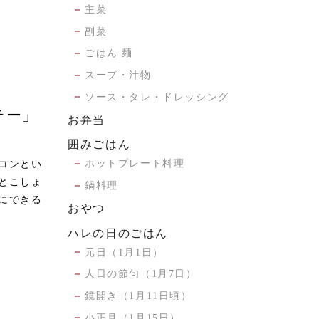
主菜
副菜
ごはん 麺
スープ・汁物
ソース・タレ・ドレッシング
テー」
お弁当
囲みごはん
ホットプレート料理
コンとい
とこしょ
鍋料理
にできる
おやつ
ハレの日のごはん
元日（1月1日）
人日の節句（1月7日）
鏡開き（1月11日頃）
小正月（1月15日）