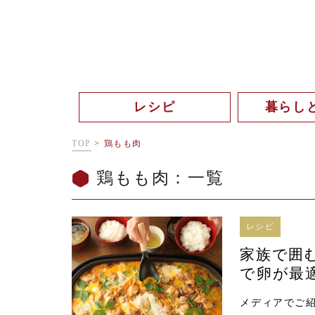
レシピ
暮らし
TOP
>
鶏もも肉
鶏もも肉：一覧
レシピ
家族で囲
で卵が最
メディアでご紹