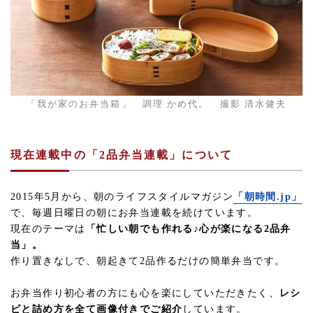
「我が家のお弁当箱」 調理 かめ代。 撮影 清水健夫
現在連載中の「2品弁当連載」について
2015年5月から、朝のライフスタイルマガジン
「朝時間.jp」
で、毎週日曜日の朝にお弁当連載を続けています。
現在のテーマは
「忙しい朝でも作れる♪心が楽になる2品弁
当」。
作り置きなしで、朝起きて2品作るだけの簡単弁当です。
お弁当作り初心者の方にも心を楽にしていただきたく、
レシ
ピと詰め方を全て画像付きでご紹介
しています。