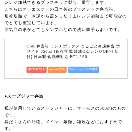
レンジ加熱できるプラスチック製も、重宝します。
こちらはオーエスケーの日本製のプラスチック弁当箱。
耐冷耐熱で、冷凍から蓋をしたままレンジ加熱まで可能なの
でとても重宝しています。
空気弁の形がとてもシンプルなので洗い勝手もよいです。
OSK 弁当箱 ランチボックス まるごと冷凍弁当 ホ
ワイト 650ml [保存容器/冷凍OK/レンジOK/仕切
付] 日本製 食洗機対応 PCL-3SR
楽天市場で見る
Amazonで見る
Yahoo!ショッピングで見る
●スープジャー弁当
私が使用しているスープジャーは、サーモスの380mlのもの
です。
具だくさんの汁物、メイン、麺類、雑炊などにおすすめで
す。