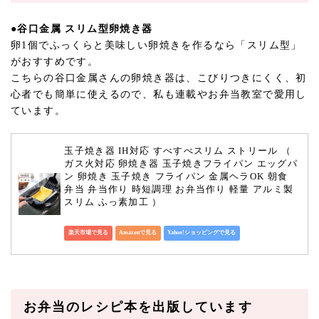
●谷口金属 スリム型卵焼き器
卵1個でふっくらと美味しい卵焼きを作るなら「スリム型」
がおすすめです。
こちらの谷口金属さんの卵焼き器は、こびりつきにくく、初
心者でも簡単に使えるので、私も連載やお弁当教室で愛用し
ています。
玉子焼き器 IH対応 すべすべスリム ストリール （ 
ガス火対応 卵焼き器 玉子焼きフライパン エッグパ
ン 卵焼き 玉子焼き フライパン 金属ヘラOK 朝食 
弁当 弁当作り 時短調理 お弁当作り 軽量 アルミ製 
スリム ふっ素加工 ）
楽天市場で見る
Amazonで見る
Yahoo!ショッピングで見る
お弁当のレシピ本を出版しています