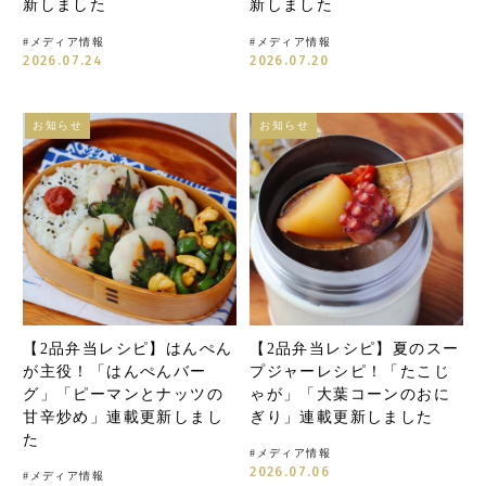
新しました
新しました
#
メディア情報
#
メディア情報
2026.07.24
2026.07.20
お知らせ
お知らせ
【2品弁当レシピ】はんぺん
【2品弁当レシピ】夏のスー
が主役！「はんぺんバー
プジャーレシピ！「たこじ
グ」「ピーマンとナッツの
ゃが」「大葉コーンのおに
甘辛炒め」連載更新しまし
ぎり」連載更新しました
た
#
メディア情報
2026.07.06
#
メディア情報