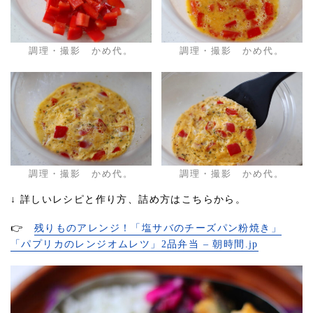
調理・撮影 かめ代。
調理・撮影 かめ代。
調理・撮影 かめ代。
調理・撮影 かめ代。
↓ 詳しいレシピと作り方、詰め方はこちらから。
👉
残りものアレンジ！「塩サバのチーズパン粉焼き」
「パプリカのレンジオムレツ」2品弁当 – 朝時間.jp