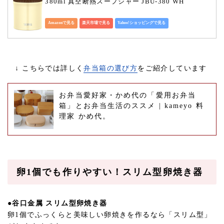
380ml 真空断熱スープジャー JBU-380 WH
Amazonで見る
楽天市場で見る
Yahoo!ショッピングで見る
↓ こちらでは詳しく
弁当箱の選び方
をご紹介しています
お弁当愛好家・かめ代の「愛用お弁当
箱」とお弁当生活のススメ | kameyo 料
理家 かめ代。
卵1個でも作りやすい！スリム型卵焼き器
●谷口金属 スリム型卵焼き器
卵1個でふっくらと美味しい卵焼きを作るなら「スリム型」