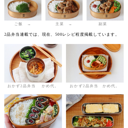
ご飯 →
主菜 →
副菜
2品弁当連載では、現在、500レシピ程度掲載しています。
おかず2品弁当 かめ代。
おかず2品弁当 かめ代。