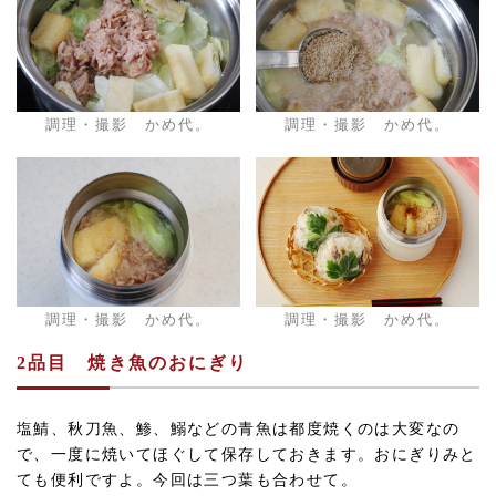
調理・撮影 かめ代。
調理・撮影 かめ代。
調理・撮影 かめ代。
調理・撮影 かめ代。
2品目
焼き魚のおにぎり
塩鯖、秋刀魚、鯵、鰯などの青魚は都度焼くのは大変なの
で、一度に焼いてほぐして保存しておきます。おにぎりみと
ても便利ですよ。今回は三つ葉も合わせて。