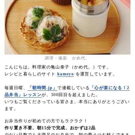
調理・撮影 かめ代。
こんにちは。料理家の亀山泰子（かめ代。）です。
レシピと暮らしのサイト
kameyo
を運営しています。
毎週日曜、
「朝時間.jp」
で連載している
「心が楽になる！2
品弁当」レッスン
が、300回目を超えました。
いつもご覧くださっている皆さま、本当にありがとうござい
ます。
お弁当作りが初めての方でもラクラク！
作り置き不要、朝15分で完成、おかずは2品
少ない品数でも大満足のお弁当で、朝の憂うつを軽くできま