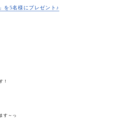
」を5名様にプレゼント♪
す！
ます～っ