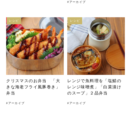
#
アーカイブ
レシピ
レシピ
クリスマスのお弁当 「大
レンジで魚料理を「塩鯖の
きな海老フライ風豚巻き」
レンジ味噌煮」「白菜漬け
弁当
のスープ」２品弁当
#
アーカイブ
#
アーカイブ