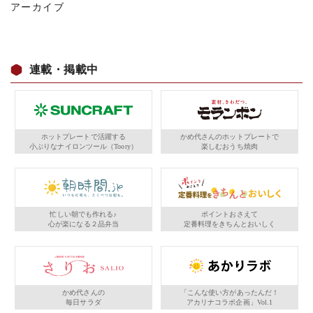
アーカイブ
連載・掲載中
ホットプレートで活躍する
かめ代さんのホットプレートで
小ぶりなナイロンツール（Toory）
楽しむおうち焼肉
忙しい朝でも作れる♪
ポイントおさえて
心が楽になる２品弁当
定番料理をきちんとおいしく
かめ代さんの
「こんな使い方があったんだ！
毎日サラダ
アカリナコラボ企画」Vol.1