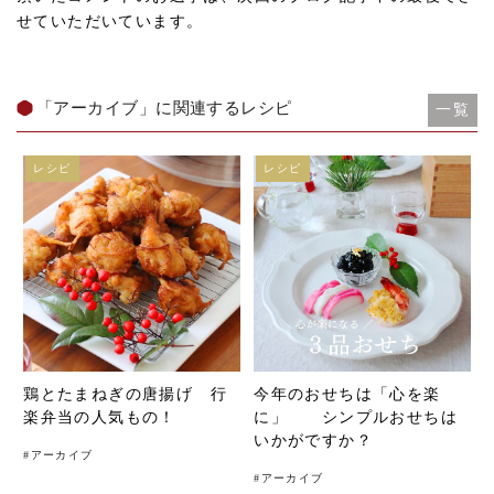
せていただいています。
「アーカイブ」に関連するレシピ
一覧
レシピ
レシピ
鶏とたまねぎの唐揚げ 行
今年のおせちは「心を楽
楽弁当の人気もの！
に」 シンプルおせちは
いかがですか？
#
アーカイブ
#
アーカイブ