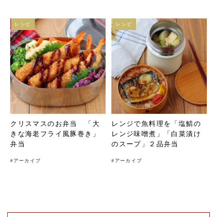
レシピ
レシピ
クリスマスのお弁当 「大
レンジで魚料理を「塩鯖の
きな海老フライ風豚巻き」
レンジ味噌煮」「白菜漬け
弁当
のスープ」２品弁当
#
アーカイブ
#
アーカイブ