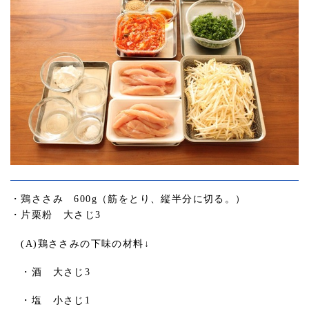
・鶏ささみ 600g（筋をとり、縦半分に切る。）
・片栗粉 大さじ3
(A)鶏ささみの下味の材料↓
・酒 大さじ3
・塩 小さじ1