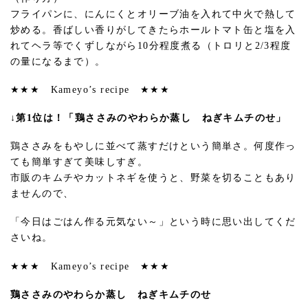
フライパンに、にんにくとオリーブ油を入れて中火で熱して
炒める。香ばしい香りがしてきたらホールトマト缶と塩を入
れてヘラ等でくずしながら10分程度煮る（トロリと2/3程度
の量になるまで）。
★★★ Kameyo’s recipe ★★★
↓第1位は！「鶏ささみのやわらか蒸し ねぎキムチのせ」
鶏ささみをもやしに並べて蒸すだけという簡単さ。何度作っ
ても簡単すぎて美味しすぎ。
市販のキムチやカットネギを使うと、野菜を切ることもあり
ませんので、
「今日はごはん作る元気ない～」という時に思い出してくだ
さいね。
★★★ Kameyo’s recipe ★★★
鶏ささみのやわらか蒸し ねぎキムチのせ