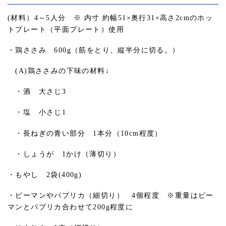
(材料）4～5人分 ※ 内寸 約幅51×奥行31×高さ2cmのホッ
トプレート（平面プレート）使用
・鶏ささみ 600g（筋をとり、縦半分に切る。）
(A)鶏ささみの下味の材料↓
・酒 大さじ3
・塩 小さじ1
・長ねぎの青い部分 1本分（10cm程度）
・しょうが 1かけ（薄切り）
・もやし 2袋(400g)
・ピーマンやパプリカ（細切り） 4個程度 ※重量はピー
マンとパプリカ合わせて200g程度に