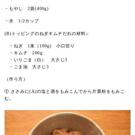
・もやし 2袋(400g)
・水 1/2カップ
(B)トッピングのねぎキムチだれの材料↓
・ねぎ 1束（100g) 小口切り
・キムチ 200g
・いりごま（白） 大さじ3
・ごま油 大さじ3
（作り方）
① ささみに(A)の塩と酒をもみこんでから片栗粉をもみこ
む。