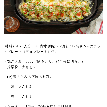
(材料）4～5人分 ※ 内寸 約幅51×奥行31×高さ2cmのホッ
トプレート（平面プレート）使用
・鶏ささみ 600g（筋をとり、縦半分に切る。）
・片栗粉 大さじ3
(A)鶏ささみの下味の材料↓
・酒 大さじ3
・塩 小さじ1
・キャベツ 1/8個（200g程度）※細切り