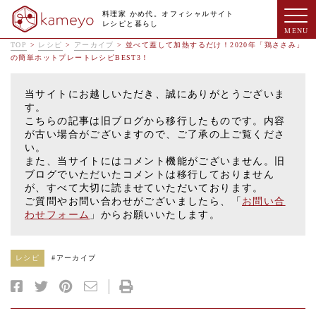
料理家 かめ代。オフィシャルサイト
レシピと暮らし
TOP
>
レシピ
>
アーカイブ
>
並べて蓋して加熱するだけ！2020年「鶏ささみ」
の簡単ホットプレートレシピBEST3！
当サイトにお越しいただき、誠にありがとうございま
す。
こちらの記事は旧ブログから移行したものです。内容
が古い場合がございますので、ご了承の上ご覧くださ
い。
また、当サイトにはコメント機能がございません。旧
ブログでいただいたコメントは移行しておりません
が、すべて大切に読ませていただいております。
ご質問やお問い合わせがございましたら、「
お問い合
わせフォーム
」からお願いいたします。
レシピ
#
アーカイブ