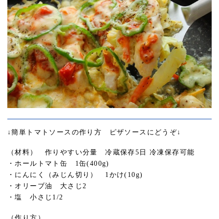
↓簡単トマトソースの作り方 ピザソースにどうぞ↓
（材料） 作りやすい分量 冷蔵保存5日 冷凍保存可能
・ホールトマト缶 1缶(400g)
・にんにく（みじん切り） 1かけ(10g)
・オリーブ油 大さじ2
・塩 小さじ1/2
（作り方）