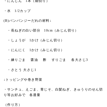
・にんじん 1本（細切り）
・水 1/2カップ
(B)バンバンジーだれの材料↓
・長ねぎの白い部分 10cm（みじん切り）
・しょうが 1かけ（みじん切り）
・にんにく 1かけ（みじん切り）
・練りごま 醤油 酢 すりごま 各大さじ3
・さとう 大さじ1
↓トッピングや巻き野菜
・サンチュ、えごま、青じそ、白髪ねぎ、きゅうりのせん切
り等お好みで 各適量
（作り方）