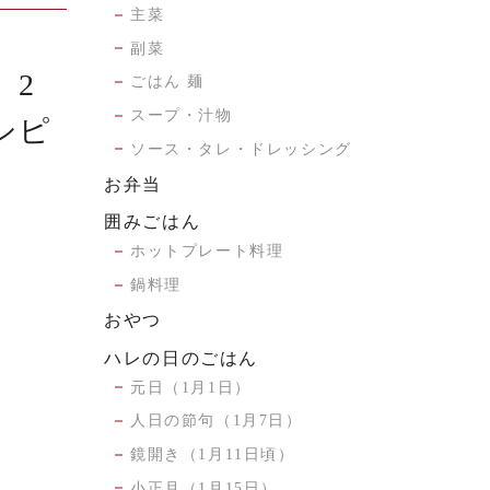
主菜
副菜
」2
ごはん 麺
スープ・汁物
シピ
ソース・タレ・ドレッシング
お弁当
囲みごはん
ホットプレート料理
鍋料理
おやつ
ハレの日のごはん
元日（1月1日）
人日の節句（1月7日）
鏡開き（1月11日頃）
小正月（1月15日）