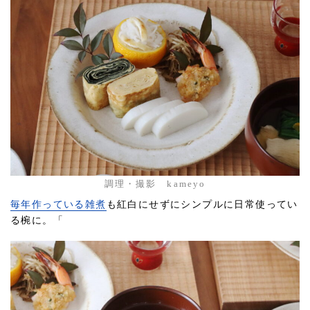
調理・撮影 kameyo
毎年作っている雑煮
も紅白にせずにシンプルに日常使ってい
る椀に。「