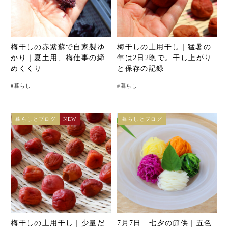
梅干しの赤紫蘇で自家製ゆ
梅干しの土用干し｜猛暑の
かり｜夏土用、梅仕事の締
年は2日2晩で。干し上がり
めくくり
と保存の記録
#
暮らし
#
暮らし
暮らしとブログ
NEW
暮らしとブログ
梅干しの土用干し｜少量だ
7月7日 七夕の節供｜五色