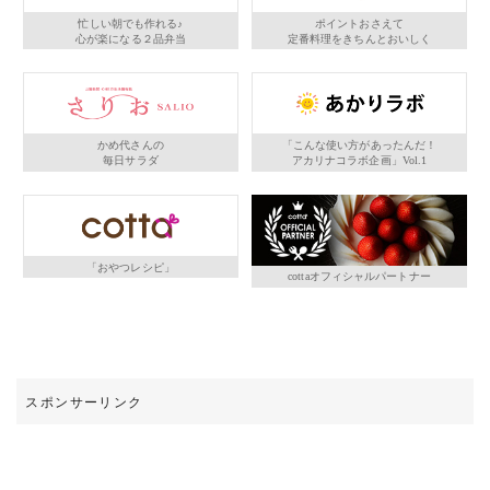
忙しい朝でも作れる♪
ポイントおさえて
心が楽になる２品弁当
定番料理をきちんとおいしく
かめ代さんの
「こんな使い方があったんだ！
毎日サラダ
アカリナコラボ企画」Vol.1
「おやつレシピ」
cottaオフィシャルパートナー