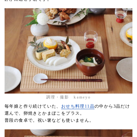
調理・撮影 kameyo
毎年娘と作り続けていた、
おせち料理11品
の中から3品だけ
選んで、卵焼きとかまぼこをプラス。
普段の食卓で。祝い箸なども使いません。