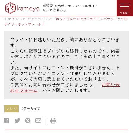
料理家 かめ代。オフィシャルサイト
レシピと暮らし
TOP
>
レシピ
>
アーカイブ
>
「ホットプレートでタコライス」パナソニックIH
デイリーホットプレート！
当サイトにお越しいただき、誠にありがとうございま
す。
こちらの記事は旧ブログから移行したものです。内容
が古い場合がございますので、ご了承の上ご覧くださ
い。
また、当サイトにはコメント機能がございません。旧
ブログでいただいたコメントは移行しておりません
が、すべて大切に読ませていただいております。
ご質問やお問い合わせがございましたら、「
お問い合
わせフォーム
」からお願いいたします。
レシピ
#
アーカイブ