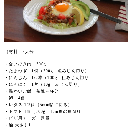
（材料）4人分
・合いびき肉 300g
・たまねぎ 1個（200g 粗みじん切り）
・にんじん 1/2本（100g 粗みじん切り）
・にんにく 1片（10g みじん切り）
・温かいご飯 茶碗４杯分
・卵 4個
・レタス 1/2個（5mm幅に切る）
・トマト 1個（200g 1cm角の角切り）
・ピザ用チーズ 適量
・油 大さじ1