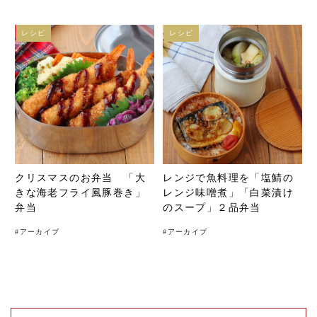
レシピ
レシピ
クリスマスのお弁当 「大
レンジで魚料理を「塩鯖の
きな海老フライ風豚巻き」
レンジ味噌煮」「白菜漬け
弁当
のスープ」２品弁当
#
アーカイブ
#
アーカイブ