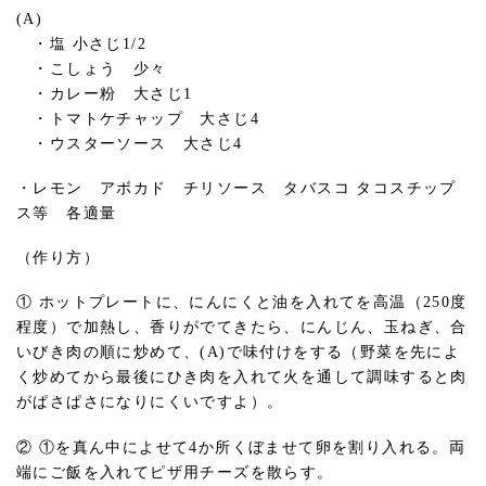
(A)
・塩 小さじ1/2
・こしょう 少々
・カレー粉 大さじ1
・トマトケチャップ 大さじ4
・ウスターソース 大さじ4
・レモン アボカド チリソース タバスコ タコスチップ
ス等 各適量
（作り方）
① ホットプレートに、にんにくと油を入れてを高温（250度
程度）で加熱し、香りがでてきたら、にんじん、玉ねぎ、合
いびき肉の順に炒めて、(A)で味付けをする（野菜を先によ
く炒めてから最後にひき肉を入れて火を通して調味すると肉
がぱさぱさになりにくいですよ）。
② ①を真ん中によせて4か所くぼませて卵を割り入れる。両
端にご飯を入れてピザ用チーズを散らす。