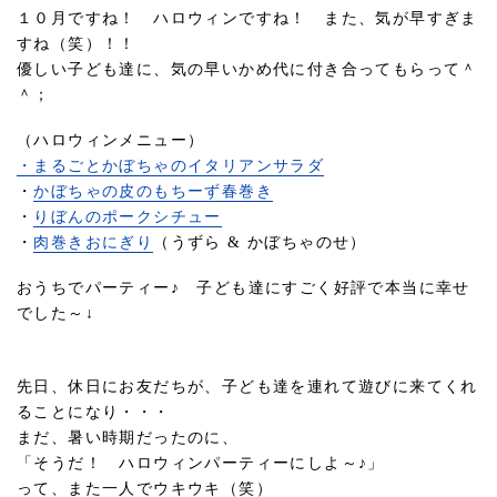
１０月ですね！ ハロウィンですね！ また、気が早すぎま
すね（笑）！！
優しい子ども達に、気の早いかめ代に付き合ってもらって＾
＾；
（ハロウィンメニュー）
・まるごとかぼちゃのイタリアンサラダ
・
かぼちゃの皮のもちーず春巻き
・
りぼんのポークシチュー
・
肉巻きおにぎり
（うずら & かぼちゃのせ）
おうちでパーティー♪ 子ども達にすごく好評で本当に幸せ
でした～↓
先日、休日にお友だちが、子ども達を連れて遊びに来てくれ
ることになり・・・
まだ、暑い時期だったのに、
「そうだ！ ハロウィンパーティーにしよ～♪」
って、また一人でウキウキ（笑）