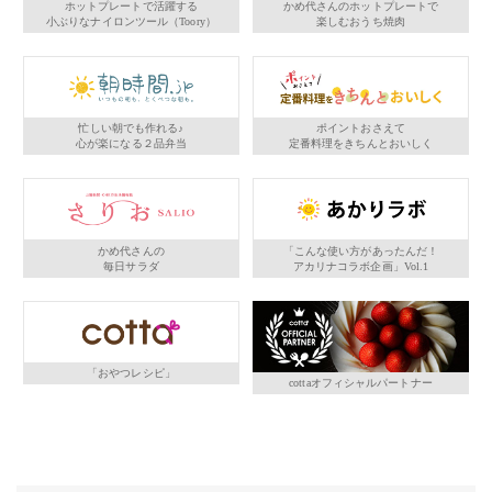
ホットプレートで活躍する
かめ代さんのホットプレートで
小ぶりなナイロンツール（Toory）
楽しむおうち焼肉
忙しい朝でも作れる♪
ポイントおさえて
心が楽になる２品弁当
定番料理をきちんとおいしく
かめ代さんの
「こんな使い方があったんだ！
毎日サラダ
アカリナコラボ企画」Vol.1
「おやつレシピ」
cottaオフィシャルパートナー