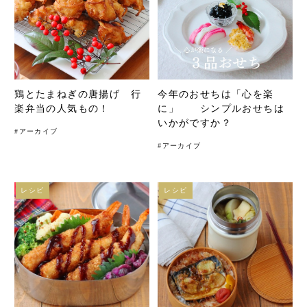
鶏とたまねぎの唐揚げ 行
今年のおせちは「心を楽
楽弁当の人気もの！
に」 シンプルおせちは
いかがですか？
#
アーカイブ
#
アーカイブ
レシピ
レシピ