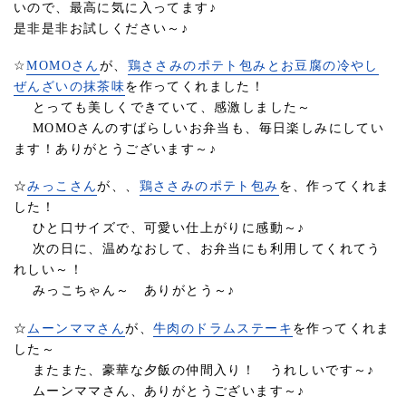
いので、最高に気に入ってます♪
是非是非お試しください～♪
☆
MOMOさん
が、
鶏ささみのポテト包み
とお豆腐の冷やし
ぜんざいの抹茶味
を作ってくれました！
とっても美しくできていて、感激しました～
MOMOさんのすばらしいお弁当も、毎日楽しみにしてい
ます！ありがとうございます～♪
☆
みっこさん
が、、
鶏ささみのポテト包み
を、作ってくれま
した！
ひと口サイズで、可愛い仕上がりに感動～♪
次の日に、温めなおして、お弁当にも利用してくれてう
れしい～！
みっこちゃん～ ありがとう～♪
☆
ムーンママさん
が、
牛肉のドラムステーキ
を作ってくれま
した～
またまた、豪華な夕飯の仲間入り！ うれしいです～♪
ムーンママさん、ありがとうございます～♪