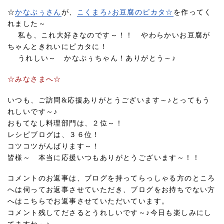
☆
かなぶぅさん
が、
こくまろ♪お豆腐のピカタ☆
を作ってく
れました～
私も、これ大好きなのです～！！ やわらかいお豆腐が
ちゃんときれいにピカタに！
うれしい～ かなぶぅちゃん！ありがとう～♪
☆みなさまへ☆
いつも、ご訪問&応援ありがとうございます～♪とってもう
れしいです～♪
おもてなし料理部門は、２位～！
レシピブログは、３６位！
コツコツがんばります～！
皆様～ 本当に応援いつもありがとうございます～！！
コメントのお返事は、ブログを持ってらっしゃる方のところ
へは伺ってお返事させていただき、ブログをお持ちでない方
へはこちらでお返事させていただいています。
コメント残してださるとうれしいです～♪今日も楽しみにし