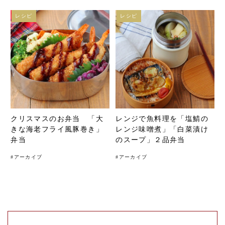
レシピ
レシピ
クリスマスのお弁当 「大
レンジで魚料理を「塩鯖の
きな海老フライ風豚巻き」
レンジ味噌煮」「白菜漬け
弁当
のスープ」２品弁当
#
アーカイブ
#
アーカイブ