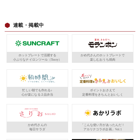
連載・掲載中
ホットプレートで活躍する
かめ代さんのホットプレートで
小ぶりなナイロンツール（Toory）
楽しむおうち焼肉
忙しい朝でも作れる♪
ポイントおさえて
心が楽になる２品弁当
定番料理をきちんとおいしく
かめ代さんの
「こんな使い方があったんだ！
毎日サラダ
アカリナコラボ企画」Vol.1