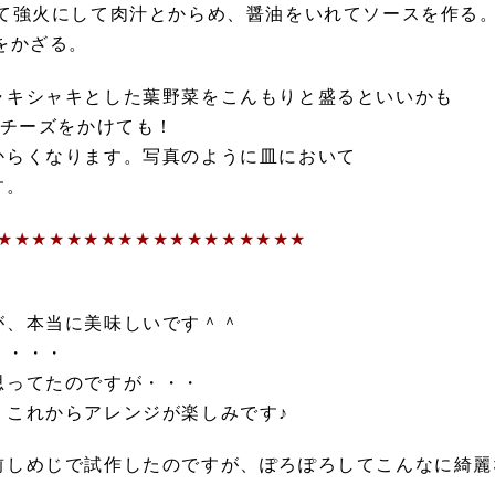
れて強火にして肉汁とからめ、醤油をいれてソースを作る
をかざる。
ャキシャキとした葉野菜をこんもりと盛るといいかも
チーズをかけても！
からくなります。写真のように皿において
す。
★★★★★★★★★★★★★★★★★★
＾
が、本当に美味しいです＾＾
り・・・
思ってたのですが・・・
 これからアレンジが楽しみです♪
前しめじで試作したのですが、ぽろぽろしてこんなに綺麗