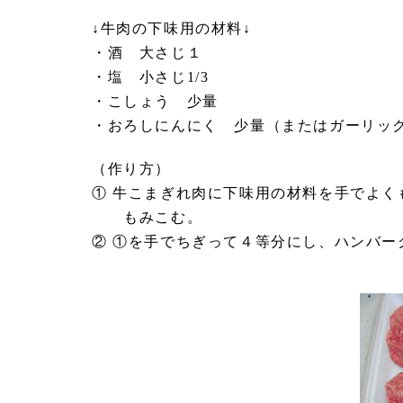
↓牛肉の下味用の材料↓
・酒 大さじ１
・塩 小さじ1/3
・こしょう 少量
・おろしにんにく 少量（またはガーリッ
（作り方）
① 牛こまぎれ肉に下味用の材料を手でよ
もみこむ。
② ①を手でちぎって４等分にし、ハンバー