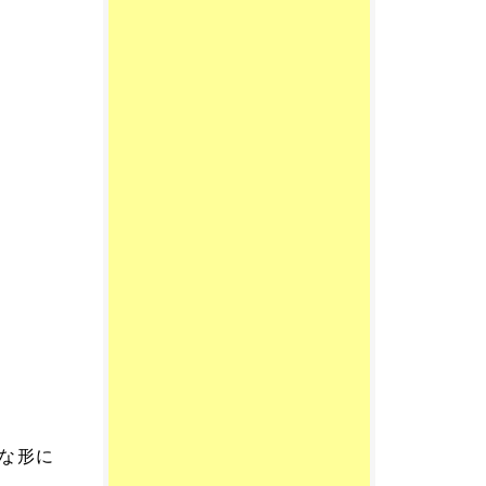
。
な形に