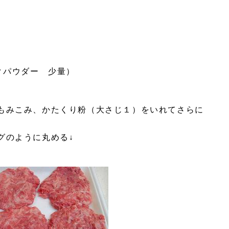
クパウダー 少量）
くもみこみ、かたくり粉（大さじ１）をいれてさらに
グのように丸める↓